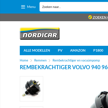
Menu
ZOEKEN 
ALLE MODELLEN
PV
AMAZON
P1800
Home
Remmen
Rembekrachtiger en vacuümpomp
REMBEKRACHTIGER VOLVO 940 960 