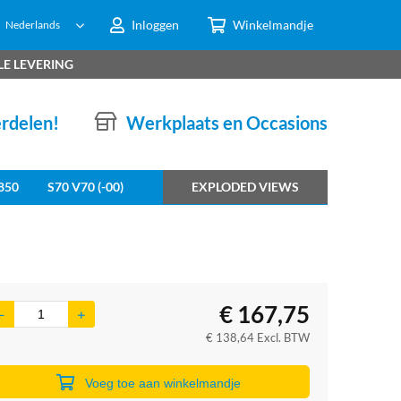
Inloggen
Winkelmandje
Nederlands
LE LEVERING
erdelen!
Werkplaats en Occasions
850
S70 V70 (-00)
EXPLODED VIEWS
€
167,75
€
138,64
Excl. BTW
Voeg toe aan winkelmandje