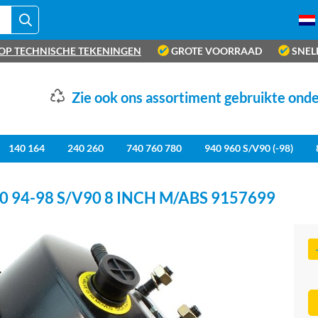
OP TECHNISCHE TEKENINGEN
GROTE VOORRAAD
SNEL
Zie ook ons assortiment gebruikte ond
140 164
240 260
740 760 780
940 960 S/V90 (-98)
94-98 S/V90 8 INCH M/ABS 9157699