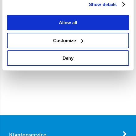
Specificaties
Show details
Merk
SKF
Allow all
Artikelcode
31330379
Customize
Deny
Klantenservice