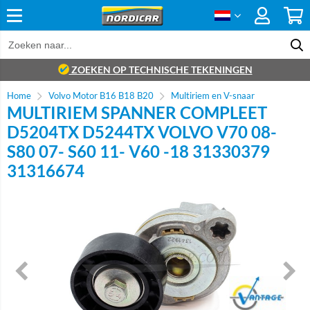
ZOEKEN OP TECHNISCHE TEKENINGEN
Home
Volvo Motor B16 B18 B20
Multiriem en V-snaar
MULTIRIEM SPANNER COMPLEET
D5204TX D5244TX VOLVO V70 08-
S80 07- S60 11- V60 -18 31330379
31316674
Brand