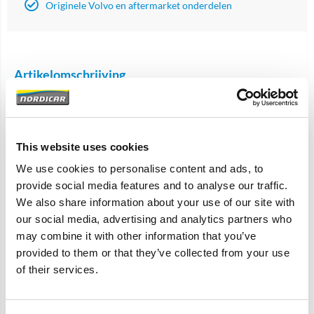
Originele Volvo en aftermarket onderdelen
Artikelomschrijving
S80 2007-
V70 2008-
XC60 -2017
This website uses cookies
S60 2011-2018
V60 -2018
We use cookies to personalise content and ads, to
XC70 2008-
provide social media features and to analyse our traffic.
S60 Cross Country
We also share information about your use of our site with
V60 Cross Country
our social media, advertising and analytics partners who
D5204Tx D5244Tx
may combine it with other information that you’ve
provided to them or that they’ve collected from your use
Referentie nummers: 31251838, 31258145
of their services.