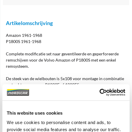
Artikelomschrijving
Amazon 1961-1968
P1800S 1961-1968
Complete modificatie set naar geventileerde en geperforeerde
remschijven voor de Volvo Amazon of P1800S met een enkel
remsysteem.
De steek van de wielbouten is 5x108 voor montage in combinatie
met achteras van een P1800E of 1800ES.
Specificaties:
diameter: 263mm
This website uses cookies
dikte: 22mm
type: geventileerd en geperforeerd
We use cookies to personalise content and ads, to
systeem: enkel remsysteem
provide social media features and to analyse our traffic.