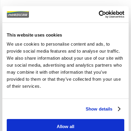
Artikelomschrijving
544
Amazon
This website uses cookies
P1800
We use cookies to personalise content and ads, to
142 144 145
provide social media features and to analyse our traffic.
We also share information about your use of our site with
our social media, advertising and analytics partners who
Specificaties
may combine it with other information that you’ve
provided to them or that they’ve collected from your use
Merk
Vantage
of their services.
Artikelcode
237098
OE referentie
237098
Show details
Allow all