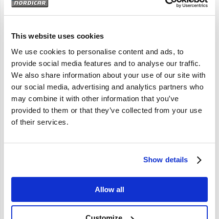
Artikelomschrijving
Geen artikelinformatie beschikbaar.
This website uses cookies
We use cookies to personalise content and ads, to
provide social media features and to analyse our traffic.
Specificaties
We also share information about your use of our site with
our social media, advertising and analytics partners who
Merk
Vantage
may combine it with other information that you’ve
provided to them or that they’ve collected from your use
Artikelcode
31201386
of their services.
OE referentie
31201386
Show details
Allow all
Customize