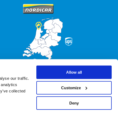
Allow all
yse our traffic.
 analytics
Customize
y’ve collected
Deny