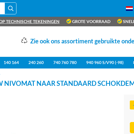
OP TECHNISCHE TEKENINGEN
GROTE VOORRAAD
SNEL
Zie ook ons assortiment gebruikte ond
140 164
240 260
740 760 780
940 960 S/V90 (-98)
r
NIVOMAT NAAR STANDAARD SCHOKDEMPE