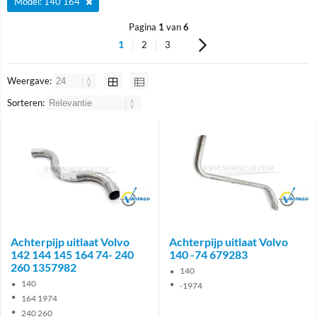
Model: 140 164
Pagina
1
van
6
1
2
3
Weergave:
Sorteren:
Brand
Brand
Achterpijp uitlaat Volvo
Achterpijp uitlaat Volvo
142 144 145 164 74- 240
140 -74 679283
260 1357982
140
140
-1974
164 1974
240 260