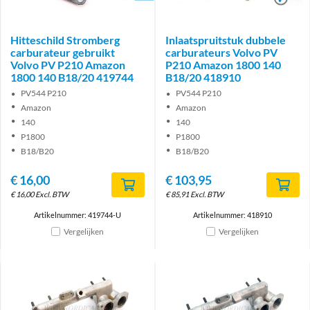
Hitteschild Stromberg
Inlaatspruitstuk dubbele
carburateur gebruikt
carburateurs Volvo PV
Volvo PV P210 Amazon
P210 Amazon 1800 140
1800 140 B18/20 419744
B18/20 418910
PV544 P210
PV544 P210
Amazon
Amazon
140
140
P1800
P1800
B18/B20
B18/B20
€
16,00
€
103,95
€
16,00
Excl. BTW
€
85,91
Excl. BTW
Artikelnummer: 419744-U
Artikelnummer: 418910
Vergelijken
Vergelijken