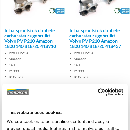
brand
brand
Inlaatspruitstuk dubbele
Inlaatspruitstuk dubbele
carburateurs gebruikt
carburateurs gebruikt
Volvo PV P210 Amazon
Volvo PV P210 Amazon
1800 140 B18/20 418910
1800 140 B18/20 418437
PV544 P210
PV544 P210
Amazon
Amazon
140
140
P1800
P1800
B18/B20
B18/B20
€
135,00
€
145,00
€
135,00
Excl. BTW
€
145,00
Excl. BTW
Artikelnummer: 418910-U
Artikelnummer: 418437-U
Vergelijken
Vergelijken
This website uses cookies
We use cookies to personalise content and ads, to
provide social media features and to analyse our traffic.