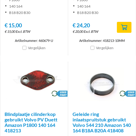
140 164
140 164
B18 B20 B30
B18 B20 B30
€
15,00
€
24,20
€
15,00
Excl. BTW
€
20,00
Excl. BTW
Artikelnummer: 460679-U
Artikelnummer: 418213-10MM
Vergelijken
Vergelijken
brand
brand
Blindplaatje cilinderkop
Geleide ring
gebruikt Volvo PV Duett
inlaatspruitstuk gebruikt
Amazon P1800 140 164
Volvo 544 210 Amazon 140
418213
164 B18A B20A 418408