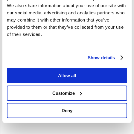
We also share information about your use of our site with
our social media, advertising and analytics partners who
may combine it with other information that you’ve
Brand
provided to them or that they’ve collected from your use
of their services.
Inlaatspruitstuk Stromberg
Luchtfilter Volvo 140
Volvo 544 210 Amazon 142
B20E/F 71-73 460944
144 145 418910
Show details
De verwachte levertijd is 3 a 4 weken
544 210 Ama 140
140
Stromberg
B20E/F
Allow all
SU
1971-1973
enkele carburateur
Customize
€
294,50
€
116,50
€
243,39
Excl. BTW
€
96,28
Excl. BTW
Artikelnummer: 418910-SINGLE
Artikelnummer: 460944
Deny
Vergelijken
Vergelijken