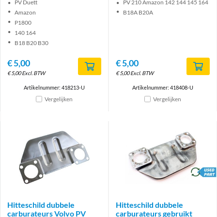
PV Duett
PV 210 Amazon 142 144 145 164
Amazon
B18A B20A
P1800
140 164
B18 B20 B30
€
5,00
€
5,00
€
5,00
Excl. BTW
€
5,00
Excl. BTW
Artikelnummer: 418213-U
Artikelnummer: 418408-U
Vergelijken
Vergelijken
brand
Hitteschild dubbele
Hitteschild dubbele
carburateurs Volvo PV
carburateurs gebruikt