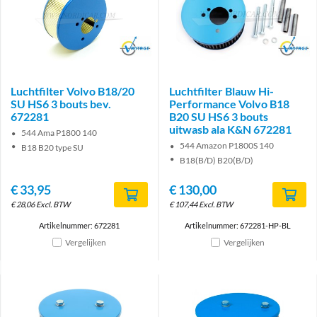
Brand
Brand
Luchtfilter Volvo B18/20
Luchtfilter Blauw Hi-
SU HS6 3 bouts bev.
Performance Volvo B18
672281
B20 SU HS6 3 bouts
uitwasb ala K&N 672281
544 Ama P1800 140
544 Amazon P1800S 140
B18 B20 type SU
B18(B/D) B20(B/D)
€
33,95
€
130,00
€
28,06
Excl. BTW
€
107,44
Excl. BTW
Artikelnummer: 672281
Artikelnummer: 672281-HP-BL
Vergelijken
Vergelijken