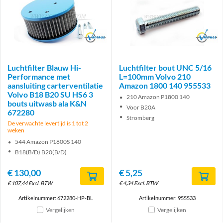
Brand
Brand
Luchtfilter Blauw Hi-
Luchtfilter bout UNC 5/16
Performance met
L=100mm Volvo 210
aansluiting carterventilatie
Amazon 1800 140 955533
Volvo B18 B20 SU HS6 3
210 Amazon P1800 140
bouts uitwasb ala K&N
Voor B20A
672280
Stromberg
De verwachte levertijd is 1 tot 2
weken
544 Amazon P1800S 140
B18(B/D) B20(B/D)
€
130,00
€
5,25
€
107,44
Excl. BTW
€
4,34
Excl. BTW
Artikelnummer: 672280-HP-BL
Artikelnummer: 955533
Vergelijken
Vergelijken