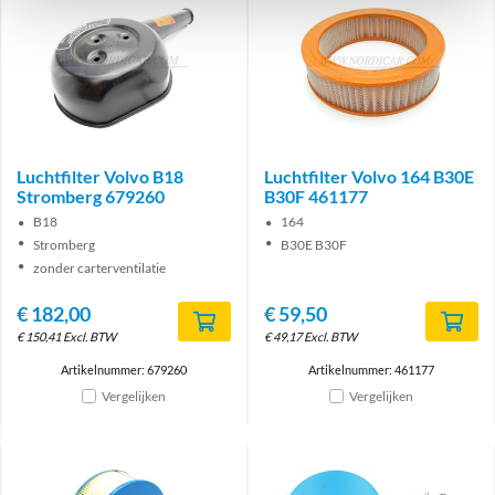
Luchtfilter Volvo B18
Luchtfilter Volvo 164 B30E
Stromberg 679260
B30F 461177
B18
164
Stromberg
B30E B30F
zonder carterventilatie
€
182,00
€
59,50
€
150,41
Excl. BTW
€
49,17
Excl. BTW
Artikelnummer: 679260
Artikelnummer: 461177
Vergelijken
Vergelijken