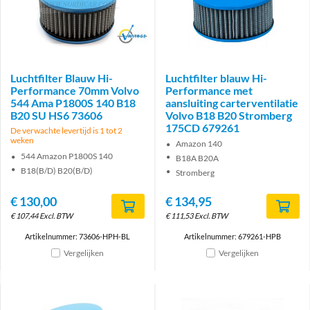
Brand
Luchtfilter Blauw Hi-
Luchtfilter blauw Hi-
Performance 70mm Volvo
Performance met
544 Ama P1800S 140 B18
aansluiting carterventilatie
B20 SU HS6 73606
Volvo B18 B20 Stromberg
175CD 679261
De verwachte levertijd is 1 tot 2
weken
Amazon 140
544 Amazon P1800S 140
B18A B20A
B18(B/D) B20(B/D)
Stromberg
€
130,00
€
134,95
€
107,44
Excl. BTW
€
111,53
Excl. BTW
Artikelnummer: 73606-HPH-BL
Artikelnummer: 679261-HPB
Vergelijken
Vergelijken