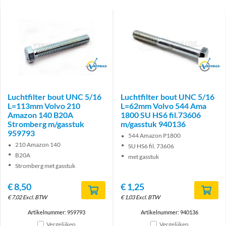
Brand
Brand
Luchtfilter bout UNC 5/16
Luchtfilter bout UNC 5/16
L=113mm Volvo 210
L=62mm Volvo 544 Ama
Amazon 140 B20A
1800 SU HS6 fil.73606
Stromberg m/gasstuk
m/gasstuk 940136
959793
544 Amazon P1800
210 Amazon 140
SU HS6 fil. 73606
B20A
met gasstuk
Stromberg met gasstuk
€
8,50
€
1,25
€
7,02
Excl. BTW
€
1,03
Excl. BTW
Artikelnummer: 959793
Artikelnummer: 940136
Vergelijken
Vergelijken