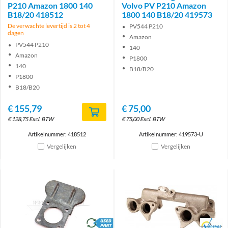
P210 Amazon 1800 140
Volvo PV P210 Amazon
B18/20 418512
1800 140 B18/20 419573
De verwachte levertijd is 2 tot 4
PV544 P210
dagen
Amazon
PV544 P210
140
Amazon
P1800
140
B18/B20
P1800
B18/B20
€
155,79
€
75,00
€
128,75
Excl. BTW
€
75,00
Excl. BTW
Artikelnummer: 418512
Artikelnummer: 419573-U
Vergelijken
Vergelijken
brand
Brand