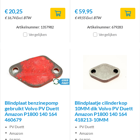
€
20,25
€
59,95
€
16,74
Excl. BTW
€
49,55
Excl. BTW
Artikelnummer: 1357982
Artikelnummer: 679283
Vergelijken
Vergelijken
brand
Blindplaat benzinepomp
Blindplaatje cilinderkop
gebruikt Volvo PV Duett
10MM dik Volvo PV Duett
Amazon P1800 140 164
Amazon P1800 140 164
460679
418213-10MM
PV Duett
PV Duett
Amazon
Amazon
P1800
P1800