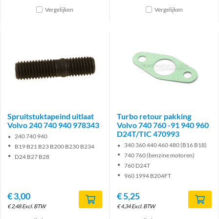
Vergelijken
Vergelijken
Spruitstuktapeind uitlaat
Turbo retour pakking
Volvo 240 740 940 978343
Volvo 740 760 -91 940 960
D24T/TIC 470993
240 740 940
340 360 440 460 480 (B16 B18)
B19 B21 B23 B200 B230 B234
740 760 (benzine motoren)
D24 B27 B28
760 D24T
960 1994 B204FT
€
3,00
€
5,25
€
2,48
Excl. BTW
€
4,34
Excl. BTW