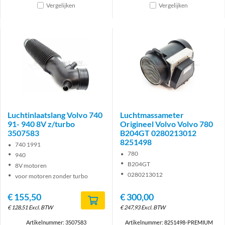
Vergelijken
Vergelijken
Luchtinlaatslang Volvo 740
Luchtmassameter
91- 940 8V z/turbo
Origineel Volvo Volvo 780
3507583
B204GT 0280213012
8251498
740 1991
780
940
B204GT
8V motoren
0280213012
voor motoren zonder turbo
€
155,50
€
300,00
€
128,51
Excl. BTW
€
247,93
Excl. BTW
Artikelnummer: 3507583
Artikelnummer: 8251498-PREMIUM