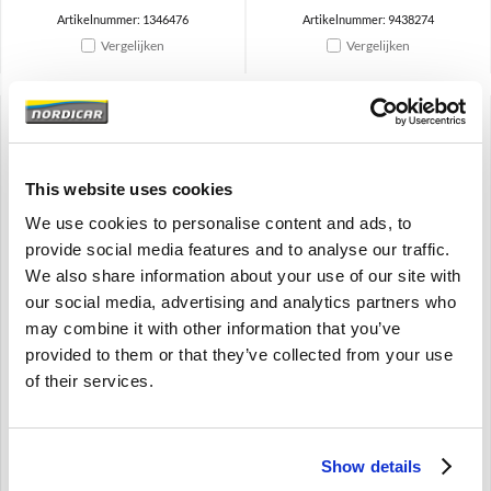
Artikelnummer: 1346476
Artikelnummer: 9438274
Vergelijken
Vergelijken
This website uses cookies
Brand
Brand
We use cookies to personalise content and ads, to
provide social media features and to analyse our traffic.
We also share information about your use of our site with
Middenpijp 740/760/940
Gasklepschakelaar Volvo
our social media, advertising and analytics partners who
87-1992 Volvo 740 760 780
240 260 740 760 780 940
940 960 S/V90 (-98)
960 S/V90 (-98) 3517068
may combine it with other information that you’ve
9155407
De verwachte levertijd is 1 tot 2
provided to them or that they’ve collected from your use
weken
De verwachte levertijd is 1 tot 2
of their services.
weken
240 260;740 760 780;940 960
S/V90 (-98);
740 760 780;940 960 S/V90 (-98);
€
38,95
€
86,24
Show details
€
32,19
Excl. BTW
€
71,27
Excl. BTW