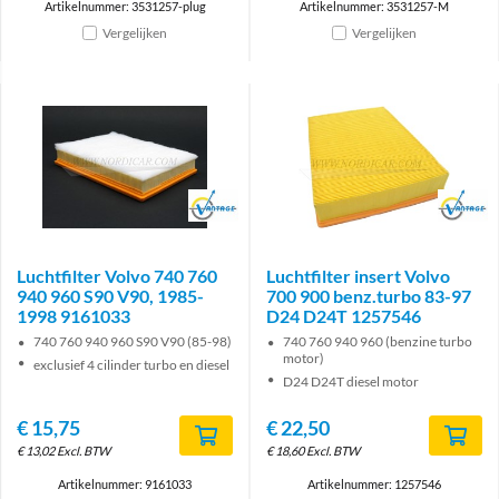
Artikelnummer: 3531257-plug
Artikelnummer: 3531257-M
Vergelijken
Vergelijken
Brand
Brand
Luchtfilter Volvo 740 760
Luchtfilter insert Volvo
940 960 S90 V90, 1985-
700 900 benz.turbo 83-97
1998 9161033
D24 D24T 1257546
740 760 940 960 S90 V90 (85-98)
740 760 940 960 (benzine turbo
motor)
exclusief 4 cilinder turbo en diesel
D24 D24T diesel motor
€
15,75
€
22,50
€
13,02
Excl. BTW
€
18,60
Excl. BTW
Artikelnummer: 9161033
Artikelnummer: 1257546