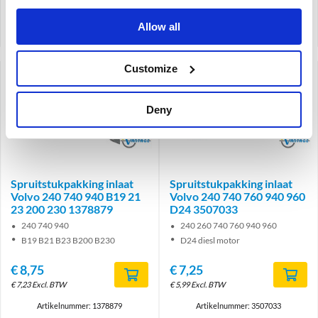
Artikelnummer: 9155407
Artikelnummer: 3517068
Allow all
Vergelijken
Vergelijken
Customize
Deny
Brand
Brand
Spruitstukpakking inlaat
Spruitstukpakking inlaat
Volvo 240 740 940 B19 21
Volvo 240 740 760 940 960
23 200 230 1378879
D24 3507033
240 740 940
240 260 740 760 940 960
B19 B21 B23 B200 B230
D24 diesl motor
€
8,75
€
7,25
€
7,23
Excl. BTW
€
5,99
Excl. BTW
Artikelnummer: 1378879
Artikelnummer: 3507033