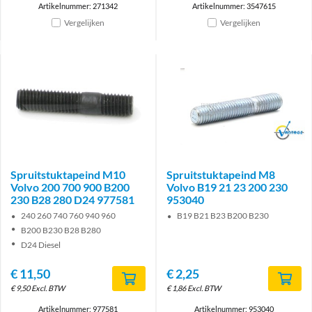
Artikelnummer: 271342
Artikelnummer: 3547615
Vergelijken
Vergelijken
Brand
Spruitstuktapeind M10
Spruitstuktapeind M8
Volvo 200 700 900 B200
Volvo B19 21 23 200 230
230 B28 280 D24 977581
953040
240 260 740 760 940 960
B19 B21 B23 B200 B230
B200 B230 B28 B280
D24 Diesel
€
11,50
€
2,25
€
9,50
Excl. BTW
€
1,86
Excl. BTW
Artikelnummer: 977581
Artikelnummer: 953040