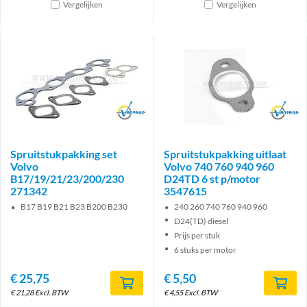
Vergelijken
Vergelijken
Brand
Brand
Spruitstukpakking set
Spruitstukpakking uitlaat
Volvo
Volvo 740 760 940 960
B17/19/21/23/200/230
D24TD 6 st p/motor
271342
3547615
B17 B19 B21 B23 B200 B230
240 260 740 760 940 960
D24(TD) diesel
Prijs per stuk
6 stuks per motor
€
25,75
€
5,50
€
21,28
Excl. BTW
€
4,55
Excl. BTW