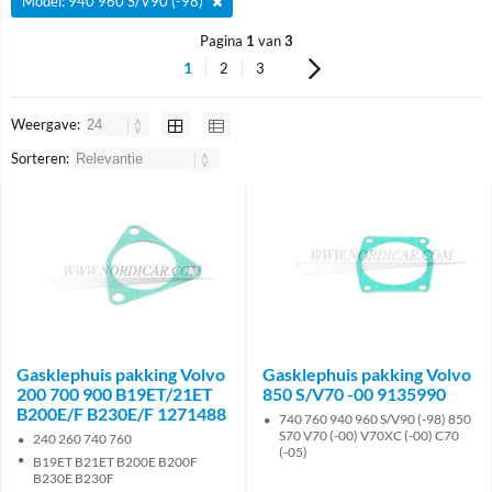
Model: 940 960 S/V90 (-98)
Pagina
1
van
3
1
2
3
Weergave:
Sorteren:
Gasklephuis pakking Volvo
Gasklephuis pakking Volvo
200 700 900 B19ET/21ET
850 S/V70 -00 9135990
B200E/F B230E/F 1271488
740 760 940 960 S/V90 (-98) 850
S70 V70 (-00) V70XC (-00) C70
240 260 740 760
(-05)
B19ET B21ET B200E B200F
B230E B230F