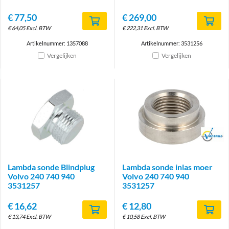
€
77,50
€
269,00
€
64,05
Excl. BTW
€
222,31
Excl. BTW
Artikelnummer: 1357088
Artikelnummer: 3531256
Vergelijken
Vergelijken
Brand
Lambda sonde Blindplug
Lambda sonde inlas moer
Volvo 240 740 940
Volvo 240 740 940
3531257
3531257
€
16,62
€
12,80
€
13,74
Excl. BTW
€
10,58
Excl. BTW