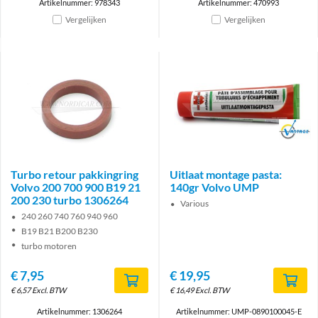
Artikelnummer: 978343
Artikelnummer: 470993
Vergelijken
Vergelijken
Brand
Turbo retour pakkingring
Uitlaat montage pasta:
Volvo 200 700 900 B19 21
140gr Volvo UMP
200 230 turbo 1306264
Various
240 260 740 760 940 960
B19 B21 B200 B230
turbo motoren
€
7,95
€
19,95
€
6,57
Excl. BTW
€
16,49
Excl. BTW
Artikelnummer: 1306264
Artikelnummer: UMP-0890100045-E