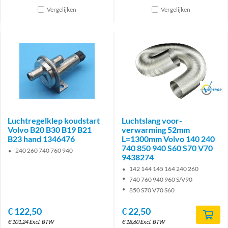
Vergelijken
Vergelijken
Brand
Luchtregelklep koudstart
Luchtslang voor-
Volvo B20 B30 B19 B21
verwarming 52mm
B23 hand 1346476
L=1300mm Volvo 140 240
740 850 940 S60 S70 V70
240 260 740 760 940
9438274
142 144 145 164 240 260
740 760 940 960 S/V90
850 S70 V70 S60
€
122,50
€
22,50
€
101,24
Excl. BTW
€
18,60
Excl. BTW