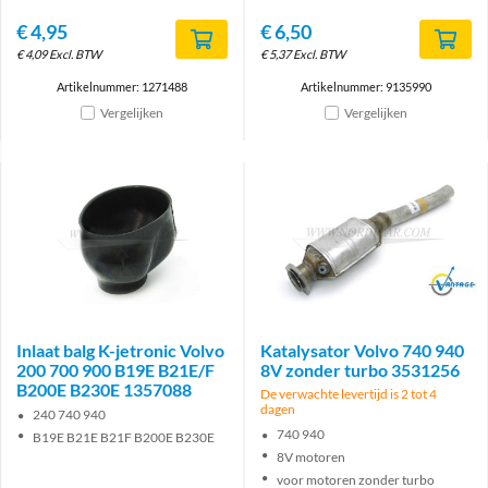
€
4,95
€
6,50
€
4,09
Excl. BTW
€
5,37
Excl. BTW
Artikelnummer: 1271488
Artikelnummer: 9135990
Vergelijken
Vergelijken
Brand
Inlaat balg K-jetronic Volvo
Katalysator Volvo 740 940
200 700 900 B19E B21E/F
8V zonder turbo 3531256
B200E B230E 1357088
De verwachte levertijd is 2 tot 4
dagen
240 740 940
740 940
B19E B21E B21F B200E B230E
8V motoren
voor motoren zonder turbo