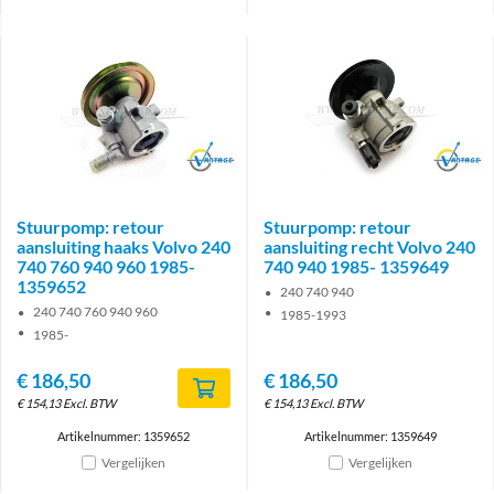
Brand
Brand
Stuurpomp: retour
Stuurpomp: retour
aansluiting haaks Volvo 240
aansluiting recht Volvo 240
740 760 940 960 1985-
740 940 1985- 1359649
1359652
240 740 940
240 740 760 940 960
1985-1993
1985-
€
186,50
€
186,50
€
154,13
Excl. BTW
€
154,13
Excl. BTW
Artikelnummer: 1359652
Artikelnummer: 1359649
Vergelijken
Vergelijken