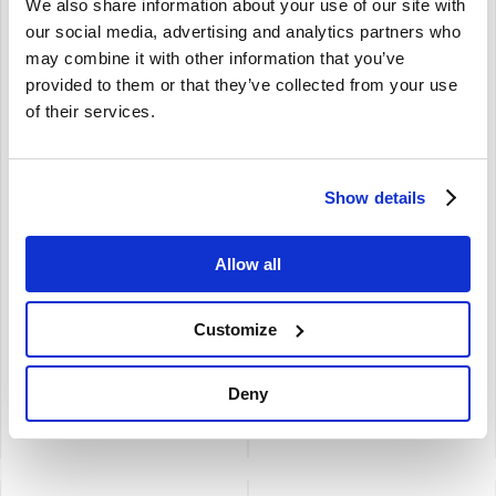
We also share information about your use of our site with
our social media, advertising and analytics partners who
may combine it with other information that you’ve
provided to them or that they’ve collected from your use
Brand
of their services.
Stuurhuishoes set 1 kant
Stuurkogel Links/Rechts
Show details
Volvo 240 ... S/V70 -00
Volvo 240 260 740 760 940
567000
-98 960 -93 3516944
240 260 740 760 780 940 960
240 260 740 760 940
S/V90 (-98) 850 S70 V70 (-00)
Allow all
960 -1993
C70 (-05)
universeel
Customize
€
36,00
€
35,00
€
29,75
Excl. BTW
€
28,93
Excl. BTW
Deny
Artikelnummer: 567000
Artikelnummer: 3516944
Vergelijken
Vergelijken