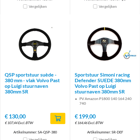
Vergelijken
Vergelijken
Brand
QSP sportstuur suède -
Sportstuur Simoni racing
380 mm - vlak Volvo Past
Defender SUEDE 380mm
op Luigi stuurnaven
Volvo Past op Luigi
380mm SR
stuurnaven 380mm SR
PV Amazon P1800 140 164 240
740
€
130,00
€
199,00
€
107,44
Excl. BTW
€
164,46
Excl. BTW
Artikelnummer: SA-QSP-380
Artikelnummer: SR-DEF
Vergelijken
Vergelijken