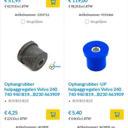
€
51,95
€
119,00
€
42,93
Excl. BTW
€
98,35
Excl. BTW
Artikelnummer: 1359712
Artikelnummer: 9191466
Vergelijken
Vergelijken
Brand
Ophangrubber
Ophangrubber-UP
hulpaggregaten Volvo 240
hulpaggregaten Volvo 240
740 940 B19...B230 463909
740 940 B19...B230 463909
B19 B21 B23
B19 B21 B23
€
4,25
€
5,40
€
3,51
Excl. BTW
€
4,46
Excl. BTW
Artikelnummer: 463909
Artikelnummer: 463909- pu