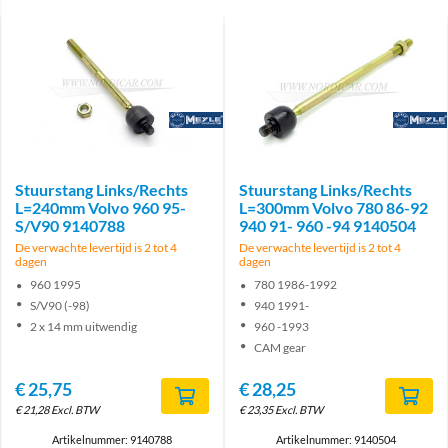
Brand
Brand
Stuurstang Links/Rechts
Stuurstang Links/Rechts
L=240mm Volvo 960 95-
L=300mm Volvo 780 86-92
S/V90 9140788
940 91- 960 -94 9140504
De verwachte levertijd is 2 tot 4
De verwachte levertijd is 2 tot 4
dagen
dagen
960 1995
780 1986-1992
S/V90 (-98)
940 1991-
2 x 14 mm uitwendig
960 -1993
CAM gear
€
25,75
€
28,25
€
21,28
Excl. BTW
€
23,35
Excl. BTW
Artikelnummer: 9140788
Artikelnummer: 9140504