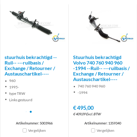
Brand
Brand
stuurhuis bekrachtigd --
Stuurhuis bekrachtigd
Ruil-- ---ruilbasis /
Volvo 740 760 940 960
Exchange / Retourner /
-1994 --Ruil-- ---ruilbasis /
Austauschartikel----
Exchange / Retourner /
Austauschartikel----
960
740 760 940 960
1995-
-1994
type TRW
Links gestuurd
€
495,00
€
409,09
Excl. BTW
Artikelnummer: 5003966
Artikelnummer: 1359340
Vergelijken
Vergelijken