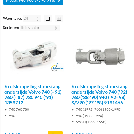
Model: 940 960 S/V90 (-98)
Weergave:
Sorteren:
Brand
Kruiskoppeling stuurstang:
Kruiskoppeling stuurstang:
onderzijde Volvo 740 (-'91)
onderzijde Volvo 740 ('92)
760 (-'87) 780 940 ('91)
760 ('88-'90) 940 ('92-'98)
1359712
S/V90 ('97-'98) 9191466
740 760 780
740 (1992) 760 (1988-1990)
940
940 (1992-1998)
S/V90 (1997-1998)