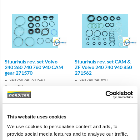
Brand
Brand
Stuurhuis rev. set Volvo
Stuurhuis rev. set CAM &
240 260 740 760 940 CAM
ZF Volvo 240 740 940 850
gear 271570
271562
240 260 740 760 940
240 740 940 850
type CAM gear
€
57,95
€
97,50
€
47,89
Excl. BTW
€
80,58
Excl. BTW
Artikelnummer: 271570
Artikelnummer: 271562
This website uses cookies
Vergelijken
Vergelijken
We use cookies to personalise content and ads, to
provide social media features and to analyse our traffic.