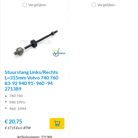
Vergelijken
Vergelijken
Brand
Stuurstang Links/Rechts
L=315mm Volvo 740 760
83-92 940 91- 960 -94
271389
740 760
940 1991-
960 -1994
€
20,75
€
17,15
Excl. BTW
Artikelnummer: 271389