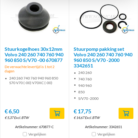
Brand
Brand
Stuurkogelhoes 30x12mm
Stuurpomp pakking set
Volvo 240 260 740 760 940
Volvo 240 260 740 760 940
960 850 S/V70 -00 670877
960 850 S/V70 -2000
3342651
De verwachte levertijd is 1 tot 2
dagen
240 260
240 260 740 760 940 960 850
740 760
S70 V70 (-00) V70XC (-00)
940 960
850
S/V70 -2000
€
6,50
€
17,75
€
5,37
Excl. BTW
€
14,67
Excl. BTW
Artikelnummer: 670877-C
Artikelnummer: 3342651
Vergelijken
Vergelijken