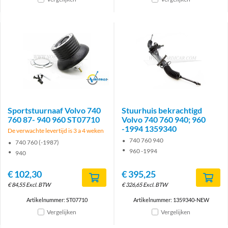
Brand
Sportstuurnaaf Volvo 740
Stuurhuis bekrachtigd
760 87- 940 960 ST07710
Volvo 740 760 940; 960
-1994 1359340
De verwachte levertijd is 3 a 4 weken
740 760 940
740 760 (-1987)
960 -1994
940
€
102,30
€
395,25
€
84,55
Excl. BTW
€
326,65
Excl. BTW
Artikelnummer: ST07710
Artikelnummer: 1359340-NEW
Vergelijken
Vergelijken