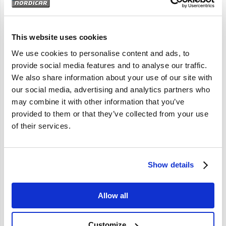
Artikelomschrijving
240 B200 B234
This website uses cookies
We use cookies to personalise content and ads, to
provide social media features and to analyse our traffic.
Specificaties
We also share information about your use of our site with
our social media, advertising and analytics partners who
Merk
Volvo-origineel
may combine it with other information that you’ve
provided to them or that they’ve collected from your use
Artikelcode
1228903
of their services.
OE referentie
1228903
Show details
Allow all
Customize