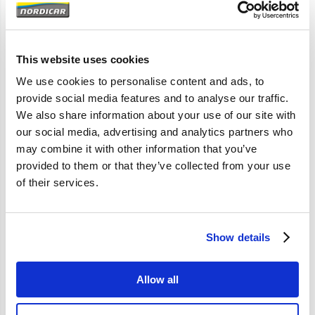
Artikelomschrijving
240 260; BW55 AW55
This website uses cookies
Lengte = 108 Lbu=90
We use cookies to personalise content and ads, to
provide social media features and to analyse our traffic.
We also share information about your use of our site with
Specificaties
our social media, advertising and analytics partners who
may combine it with other information that you’ve
Merk
Vantage
provided to them or that they’ve collected from your use
of their services.
Artikelcode
1239929
OE referentie
1239929
Show details
Allow all