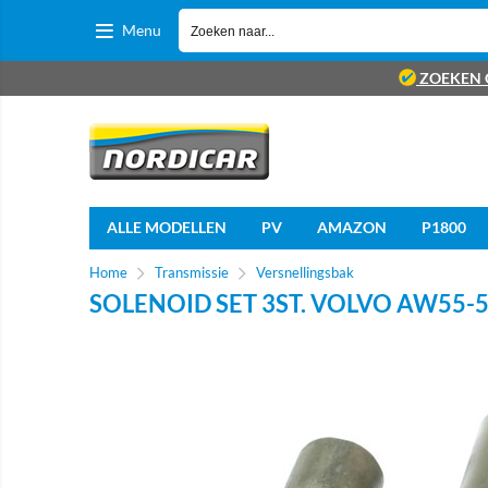
Menu
ZOEKEN 
ALLE MODELLEN
PV
AMAZON
P1800
Home
Transmissie
Versnellingsbak
SOLENOID SET 3ST. VOLVO AW55-50