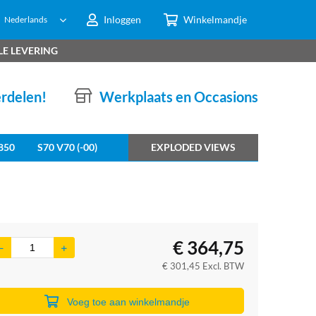
Inloggen
Winkelmandje
Nederlands
LE LEVERING
erdelen!
Werkplaats en Occasions
850
S70 V70 (-00)
EXPLODED VIEWS
€
364,75
€
301,45
Excl. BTW
Voeg toe aan winkelmandje