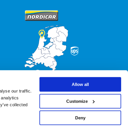
Allow all
yse our traffic.
 analytics
Customize
y’ve collected
Deny