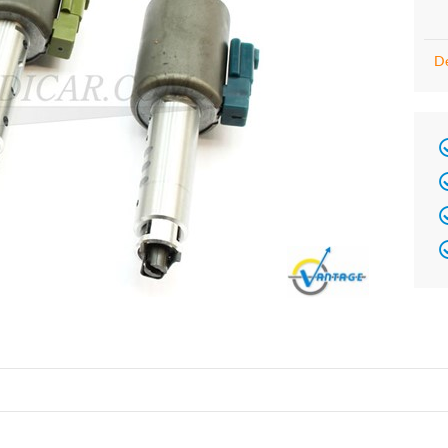
De
Brand