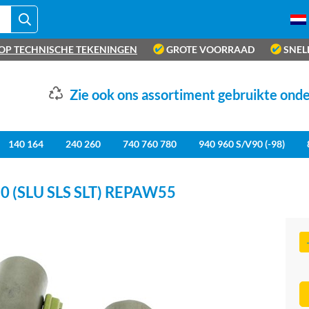
OP TECHNISCHE TEKENINGEN
GROTE VOORRAAD
SNEL
Zie ook ons assortiment gebruikte ond
140 164
240 260
740 760 780
940 960 S/V90 (-98)
 (SLU SLS SLT) REPAW55