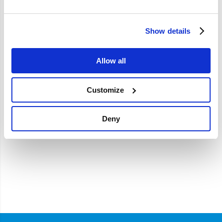
Specificaties
Show details
Merk
Volvo-origineel
Artikelcode
9499026
Allow all
OE referentie
9499026
Customize
Deny