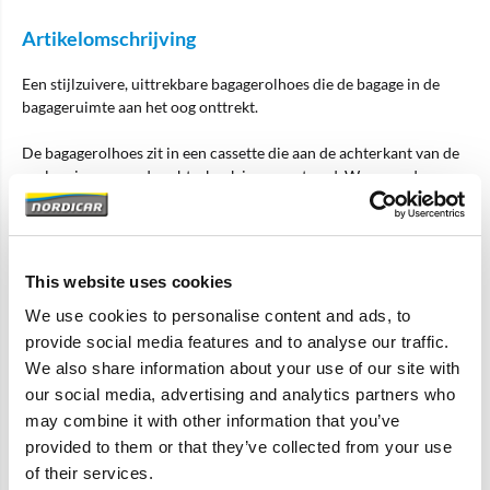
Artikelomschrijving
Een stijlzuivere, uittrekbare bagagerolhoes die de bagage in de
bagageruimte aan het oog onttrekt.
De bagagerolhoes zit in een cassette die aan de achterkant van de
rugleuningen van de achterbank is gemonteerd. Wanneer de
bagagerolhoes moet worden gebruikt, wordt deze als een
rolgordijn uit de cassette getrokken en vastgeklikt.
Feiten en voordelen
This website uses cookies
-Eenvoudig te monteren en te verwijderen
-Ter afdekking van de bagage
We use cookies to personalise content and ads, to
-Past qua kleur bij het interieur van de auto
provide social media features and to analyse our traffic.
-Eenvoudig vast te zetten met de klikvergrendelingen
We also share information about your use of our site with
-Rolgordijn van geweven textiel
our social media, advertising and analytics partners who
may combine it with other information that you’ve
Kleur op de foto is een voorbeeld, de echte kleur is beige
provided to them or that they’ve collected from your use
of their services.