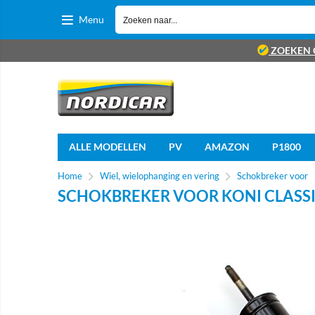
Menu
ZOEKEN 
ALLE MODELLEN
PV
AMAZON
P1800
Home
Wiel, wielophanging en vering
Schokbreker voor
SCHOKBREKER VOOR KONI CLASSI