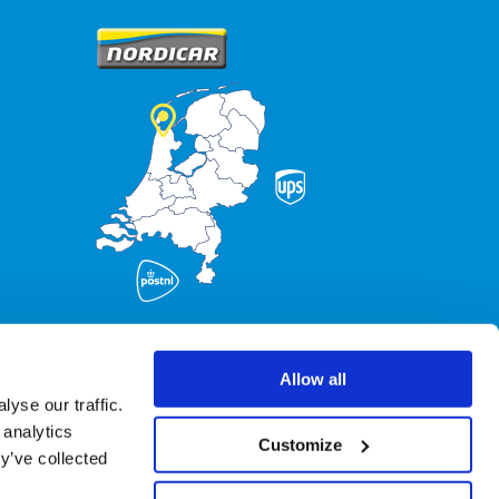
Allow all
yse our traffic.
 analytics
Customize
y’ve collected