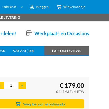
Inloggen
Winkelmandje
Nederlands
LE LEVERING
erdelen!
Werkplaats en Occasions
850
S70 V70 (-00)
EXPLODED VIEWS
€
179,00
€
147,93
Excl. BTW
Voeg toe aan winkelmandje