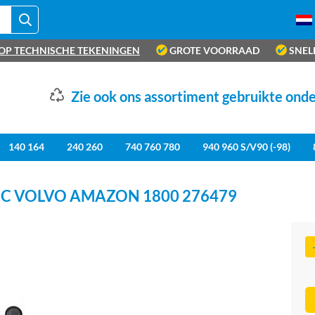
OP TECHNISCHE TEKENINGEN
GROTE VOORRAAD
SNEL
Zie ook ons assortiment gebruikte ond
140 164
240 260
740 760 780
940 960 S/V90 (-98)
C VOLVO AMAZON 1800 276479