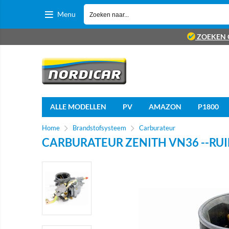
Menu
ZOEKEN 
ALLE MODELLEN
PV
AMAZON
P1800
Home
Brandstofsysteem
Carburateur
CARBURATEUR ZENITH VN36 --RUIL