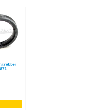
ing rubber
6871