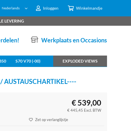
Inloggen
Winkelmandje
Nederlands
LE LEVERING
erdelen!
Werkplaats en Occasions
850
S70 V70 (-00)
EXPLODED VIEWS
 / AUSTAUSCHARTIKEL----
€
539,00
€
445,45
Excl. BTW
Zet op verlanglijstje