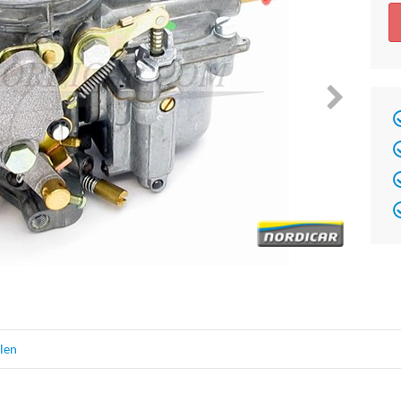
Brand
elen