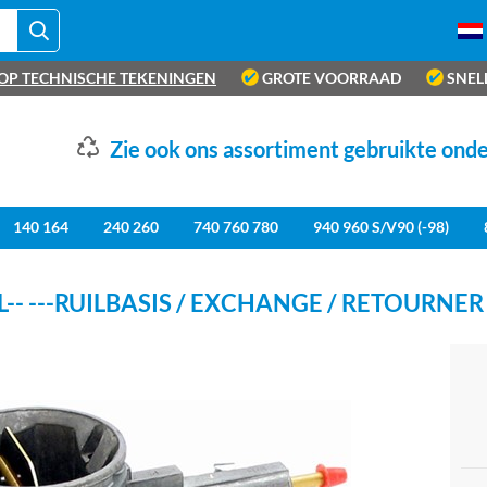
OP TECHNISCHE TEKENINGEN
GROTE VOORRAAD
SNEL
Zie ook ons assortiment gebruikte ond
140 164
240 260
740 760 780
940 960 S/V90 (-98)
-- ---RUILBASIS / EXCHANGE / RETOURNER