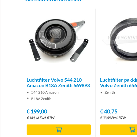
Luchtfilter Volvo 544 210
Luchtfilter pakk
Amazon B18A Zenith 669893
Volvo Zenith 65
544 210 Amazon
Zenith
B18A Zenith
€
199,00
€
40,75
€
164,46
Excl. BTW
€
33,68
Excl. BTW