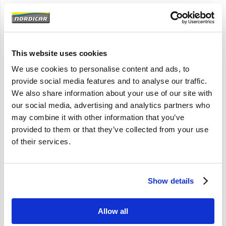
Artikelomschrijving
544 Amazon 142 144 145 P1800 P1800S P1800E 1800ES; B18B;
SU HS6
This website uses cookies
Wordt geleverd zonder sproeiernaalden!
We use cookies to personalise content and ads, to
provide social media features and to analyse our traffic.
We also share information about your use of our site with
our social media, advertising and analytics partners who
Specificaties
may combine it with other information that you’ve
provided to them or that they’ve collected from your use
Merk
Vantage
of their services.
Artikelcode
276278
OE referentie
276278
Show details
Allow all