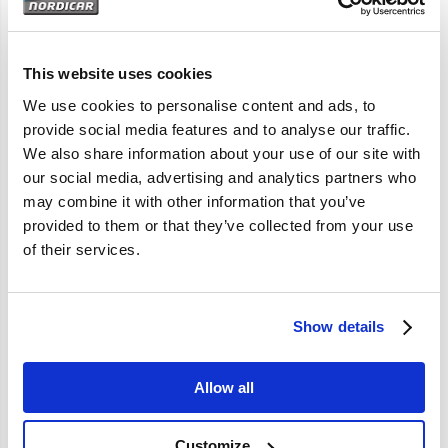
Artikelomschrijving
210 Amazon 142 144 145; B18A
This website uses cookies
We use cookies to personalise content and ads, to
provide social media features and to analyse our traffic.
Specificaties
We also share information about your use of our site with
our social media, advertising and analytics partners who
Merk
Vantage
may combine it with other information that you’ve
provided to them or that they’ve collected from your use
Artikelcode
237268
of their services.
OE referentie
237268
Show details
Allow all
Customize