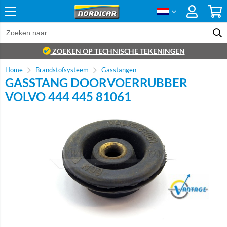
ZOEKEN OP TECHNISCHE TEKENINGEN
Home
Brandstofsysteem
Gasstangen
GASSTANG DOORVOERRUBBER
VOLVO 444 445 81061
Brand