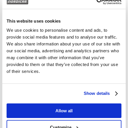
Artikelomschrijving
444 445
This website uses cookies
We use cookies to personalise content and ads, to
provide social media features and to analyse our traffic.
Specificaties
We also share information about your use of our site with
our social media, advertising and analytics partners who
Merk
Vantage
may combine it with other information that you’ve
provided to them or that they’ve collected from your use
Artikelcode
81061
of their services.
OE referentie
81061
Show details
Allow all
Customize