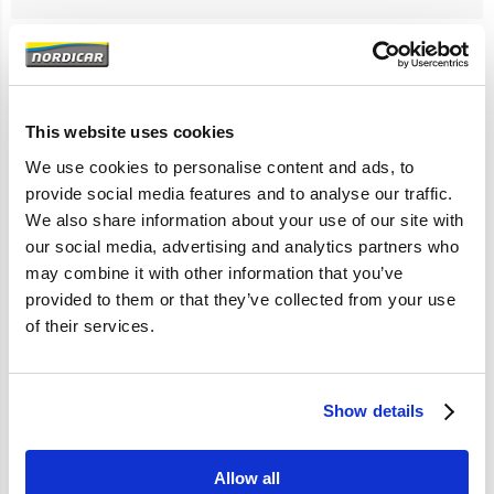
Artikelomschrijving
S60 2001-2004 VIN -424999
This website uses cookies
We use cookies to personalise content and ads, to
elektrisch hoogte verstelling
provide social media features and to analyse our traffic.
We also share information about your use of our site with
our social media, advertising and analytics partners who
Specificaties
may combine it with other information that you’ve
provided to them or that they’ve collected from your use
Merk
TYC Europe
of their services.
Artikelcode
8693587
OE referentie
8693587 8659616
Show details
Allow all