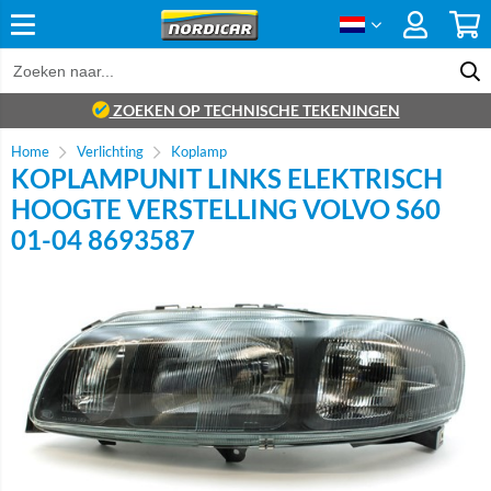
ZOEKEN OP TECHNISCHE TEKENINGEN
Home
Verlichting
Koplamp
KOPLAMPUNIT LINKS ELEKTRISCH
HOOGTE VERSTELLING VOLVO S60
01-04 8693587