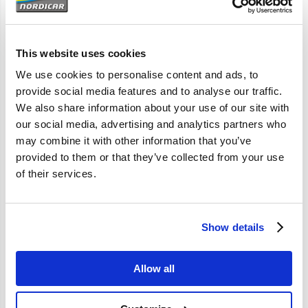
Artikelomschrijving
240 -1981
This website uses cookies
We use cookies to personalise content and ads, to
provide social media features and to analyse our traffic.
Specificaties
We also share information about your use of our site with
our social media, advertising and analytics partners who
may combine it with other information that you’ve
Merk
Volvo-origineel
provided to them or that they’ve collected from your use
Artikelcode
1235680
of their services.
OE referentie
1235680
Show details
Allow all