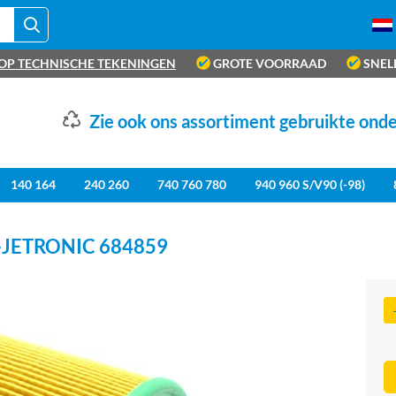
OP TECHNISCHE TEKENINGEN
GROTE VOORRAAD
SNEL
Zie ook ons assortiment gebruikte ond
140 164
240 260
740 760 780
940 960 S/V90 (-98)
-JETRONIC 684859