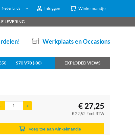
Inloggen
Winkelmandje
Nederlands
LE LEVERING
erdelen!
Werkplaats en Occasions
850
S70 V70 (-00)
EXPLODED VIEWS
€
27,25
€
22,52
Excl. BTW
Voeg toe aan winkelmandje