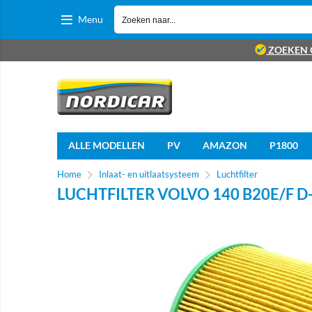
Menu
ZOEKEN 
ALLE MODELLEN
PV
AMAZON
P1800
Home
Inlaat- en uitlaatsysteem
Luchtfilter
LUCHTFILTER VOLVO 140 B20E/F D