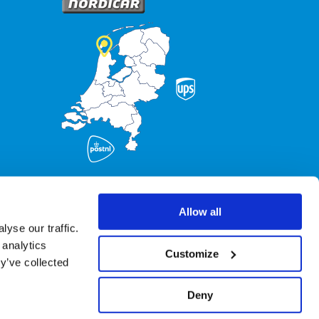
Allow all
yse our traffic.
 analytics
Customize
y’ve collected
Deny