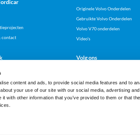
ordicar
Originele Volvo Onderdelen
Gebruikte Volvo Onderdelen
tieprojecten
Volvo V70 onderdelen
& contact
Video's
k
Volg ons
s
n zakelijk account
ise content and ads, to provide social media features and to anal
about your use of our site with our social media, advertising and
t with other information that you’ve provided to them or that the
Veilig en gemakkelijk betalen
ices.
Alle prijzen worden inclusief en exclusief BTW getoond