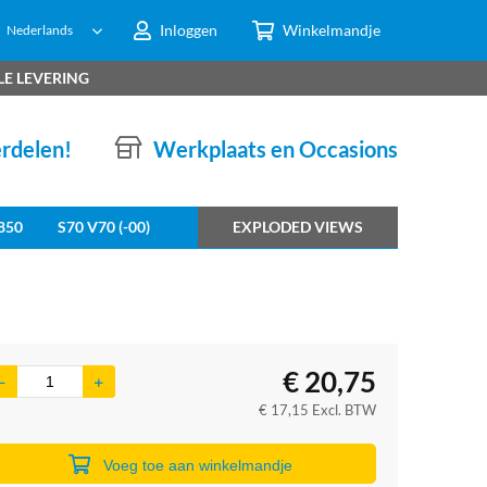
Inloggen
Winkelmandje
Nederlands
LE LEVERING
erdelen!
Werkplaats en Occasions
850
S70 V70 (-00)
EXPLODED VIEWS
€
20,75
€
17,15
Excl. BTW
Voeg toe aan winkelmandje