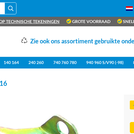
OP TECHNISCHE TEKENINGEN
GROTE VOORRAAD
SNEL
Zie ook ons assortiment gebruikte ond
140 164
240 260
740 760 780
940 960 S/V90 (-98)
16