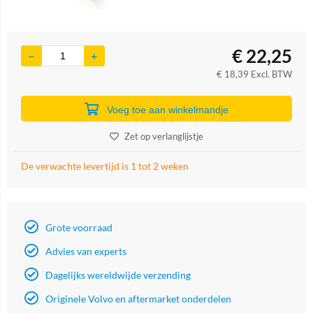
€
22,25
€
18,39
Excl. BTW
Voeg toe aan winkelmandje
Zet op verlanglijstje
De verwachte levertijd is 1 tot 2 weken
Grote voorraad
Advies van experts
Dagelijks wereldwijde verzending
Originele Volvo en aftermarket onderdelen