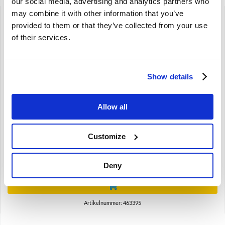
our social media, advertising and analytics partners who
may combine it with other information that you’ve
provided to them or that they’ve collected from your use
of their services.
Brand
Show details
Inlaatklep 44mm Volvo B19 B21 B200 B23 B230
ex.B230K/Turbo 463395
Allow all
240 740 760 940 960
B19 B21 B200 B23 B230
Niet voor B230K Turbo motor
Customize
€
19,50
Deny
€
16,12
Excl. BTW
Artikelnummer: 463395