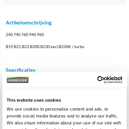
Artikelomschrijving
240 740 760 940 960
B19 B21 B23 B200 B230 excl.B230K / turbo
Specificaties
Merk
Vantage
Artikelcode
463526
This website uses cookies
OE referentie
463526
We use cookies to personalise content and ads, to
provide social media features and to analyse our traffic.
Gerelateerde artikelen
We also share information about your use of our site with