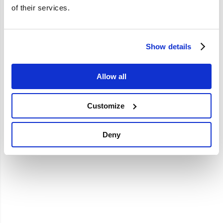
of their services.
Brand
Show details
Uitlaat montage pasta:
140gr Volvo UMP
Allow all
Various
€
19,95
Customize
€
16,49
Excl. BTW
Artikelnummer: UMP-0890100045-E
Deny