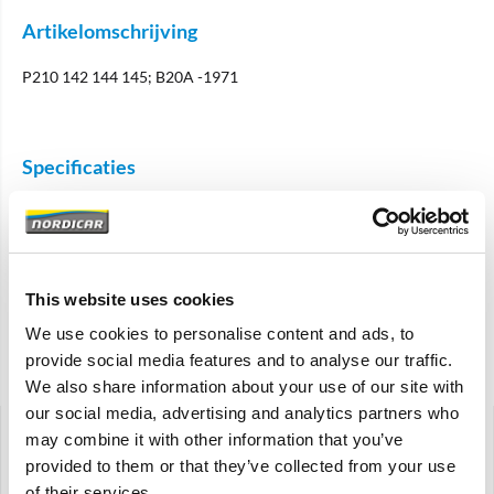
Artikelomschrijving
P210 142 144 145; B20A -1971
Specificaties
Merk
Elring
Artikelcode
275535
This website uses cookies
OE referentie
275535
We use cookies to personalise content and ads, to
provide social media features and to analyse our traffic.
Gerelateerde artikelen
We also share information about your use of our site with
our social media, advertising and analytics partners who
may combine it with other information that you’ve
provided to them or that they’ve collected from your use
of their services.