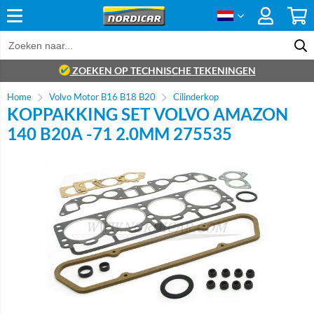
ZOEKEN OP TECHNISCHE TEKENINGEN
Home
Volvo Motor B16 B18 B20
Cilinderkop
KOPPAKKING SET VOLVO AMAZON
140 B20A -71 2.0MM 275535