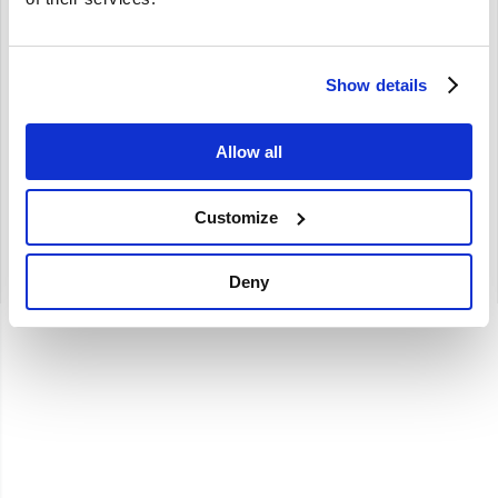
Brand
Show details
Kopbout Volvo B18 B20 B30 191523
B18 B20 B30
Allow all
€
9,25
€
7,64
Excl. BTW
Customize
Artikelnummer: 191523
Deny