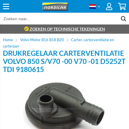
ZOEKEN OP TECHNISCHE TEKENINGEN
Home
Volvo Motor B16 B18 B20
Carter, carterventilatie en
carterpan
DRUKREGELAAR CARTERVENTILATIE
VOLVO 850 S/V70 -00 V70 -01 D5252T
TDI 9180615