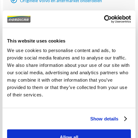
Originele Volvo en aftermarket onderdelen
Artikelomschrijving
This website uses cookies
850 S/V70 -2000; V70 -2001; D5252T; TDI
We use cookies to personalise content and ads, to
provide social media features and to analyse our traffic.
We also share information about your use of our site with
Specificaties
our social media, advertising and analytics partners who
may combine it with other information that you’ve
Merk
Volvo-origineel
provided to them or that they’ve collected from your use
of their services.
Artikelcode
9180615
OE referentie
9180615
Show details
Allow all