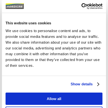
Artikelomschrijving
XC90 chassisnummer -435719
This website uses cookies
We use cookies to personalise content and ads, to
provide social media features and to analyse our traffic.
Specificaties
We also share information about your use of our site with
our social media, advertising and analytics partners who
Merk
Meyle
may combine it with other information that you’ve
provided to them or that they’ve collected from your use
Artikelcode
30760806
of their services.
OE referentie
30760806 274351 274498
30776323
Show details
Allow all