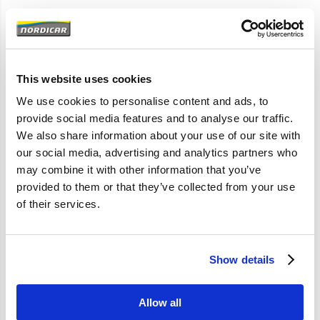
Artikelomschrijving
850 S/V70 -2000; C70 -2005; met Nivomat schokbrekers
This website uses cookies
We use cookies to personalise content and ads, to
provide social media features and to analyse our traffic.
Specificaties
We also share information about your use of our site with
our social media, advertising and analytics partners who
Merk
Vantage
may combine it with other information that you’ve
provided to them or that they’ve collected from your use
Artikelcode
9140847
of their services.
OE referentie
9140847
Show details
Allow all