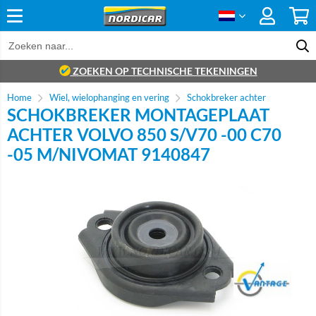
ZOEKEN OP TECHNISCHE TEKENINGEN
Home
Wiel, wielophanging en vering
Schokbreker achter
SCHOKBREKER MONTAGEPLAAT
ACHTER VOLVO 850 S/V70 -00 C70
-05 M/NIVOMAT 9140847
Brand