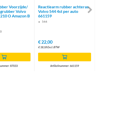
ber Voorzijde/
Reactiearm rubber achteras
Schokb
grubber Volvo
Volvo 544 4st per auto
444 445
 210 O Amazon B
661159
89567
544
PV Due
00
€
22,00
€
5,95
€
18,18
Excl. BTW
€
4,92
Excl.
nummer: 87033
Artikelnummer: 661159
A