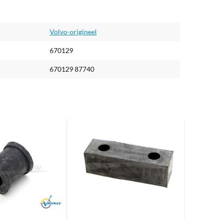
Volvo-origineel
670129
670129 87740
Brand