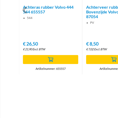
Volvo
Achteras rubber Volvo 444
Achterveer rubb
 140 164
544 655557
Bovenzijde Volv
87054
544
140 164
PV
€
26,50
€
8,50
€
21,90
Excl. BTW
€
7,02
Excl. BTW
67
Artikelnummer: 655557
Artikelnumme