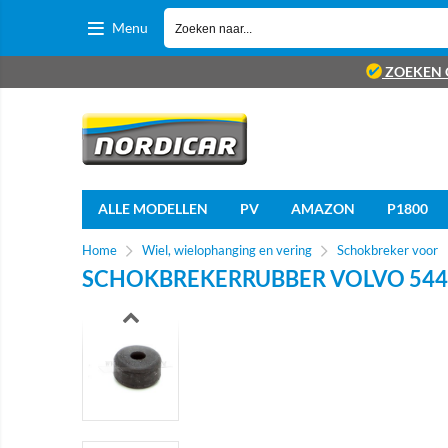
Menu
ZOEKEN 
ALLE MODELLEN
PV
AMAZON
P1800
Home
Wiel, wielophanging en vering
Schokbreker voor
SCHOKBREKERRUBBER VOLVO 544 