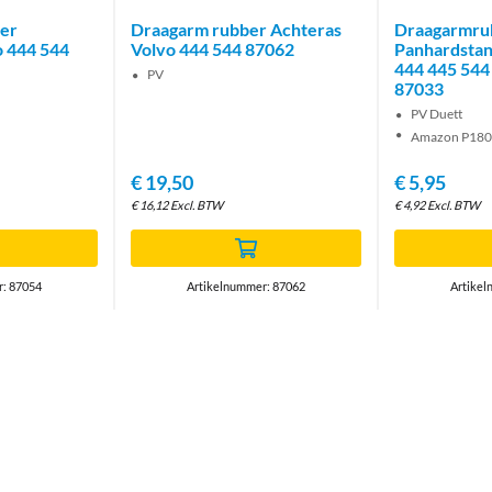
er
Draagarm rubber Achteras
Draagarmrub
o 444 544
Volvo 444 544 87062
Panhardstan
444 445 544
PV
87033
PV Duett
Amazon P18
€
19,50
€
5,95
€
16,12
Excl. BTW
€
4,92
Excl. BTW
r: 87054
Artikelnummer: 87062
Artikel