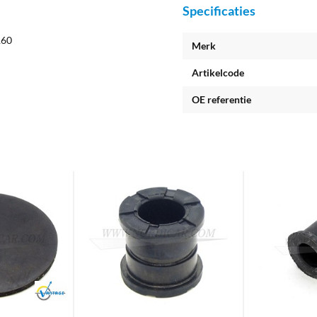
Specificaties
160
Merk
Artikelcode
OE referentie
Brand