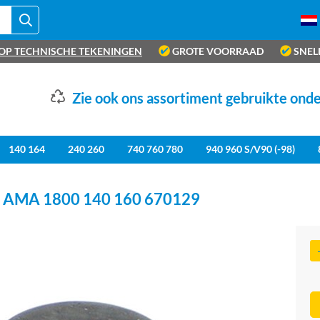
OP TECHNISCHE TEKENINGEN
GROTE VOORRAAD
SNEL
Zie ook ons assortiment gebruikte ond
140 164
240 260
740 760 780
940 960 S/V90 (-98)
AMA 1800 140 160 670129