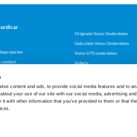
ordicar
Originele Volvo Onderdelen
Gebruikte Volvo Onderdelen
tieprojecten
Volvo V70 onderdelen
& contact
Video's
s
k
Volg ons
ise content and ads, to provide social media features and to anal
about your use of our site with our social media, advertising and
n zakelijk account
t with other information that you’ve provided to them or that the
ices.
Veilig en gemakkelijk betalen