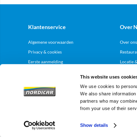
Klantenservice
Over N
Algemene voorwaarden
Over ons
Privacy & cookies
Restaura
Eerste aanmelding
Locatie 
Levering & bezorging
This website uses cookie
Zakelij
Retouren
We use cookies to personal
We also share information 
Aanmelde
partners who may combine i
from your use of their serv
Show details