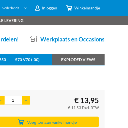
Inloggen
Winkelmandje
Nederlands
LE LEVERING
erdelen!
Werkplaats en Occasions
850
S70 V70 (-00)
EXPLODED VIEWS
€
13,95
€
11,53
Excl. BTW
Voeg toe aan winkelmandje