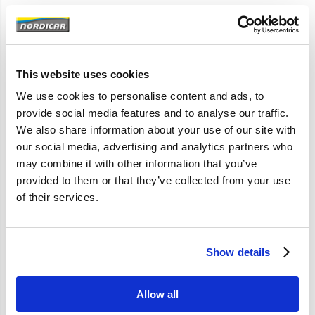
Artikelomschrijving
240 260
1975-1993
This website uses cookies
Oliedruk
We use cookies to personalise content and ads, to
provide social media features and to analyse our traffic.
We also share information about your use of our site with
our social media, advertising and analytics partners who
Specificaties
may combine it with other information that you’ve
provided to them or that they’ve collected from your use
Merk
Sachs
of their services.
Artikelcode
274235
OE referentie
274235
Show details
Allow all