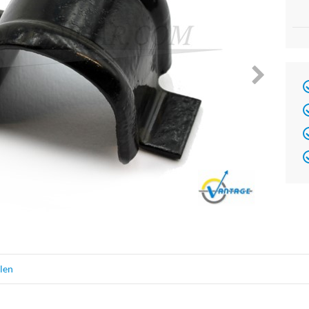
Brand
elen