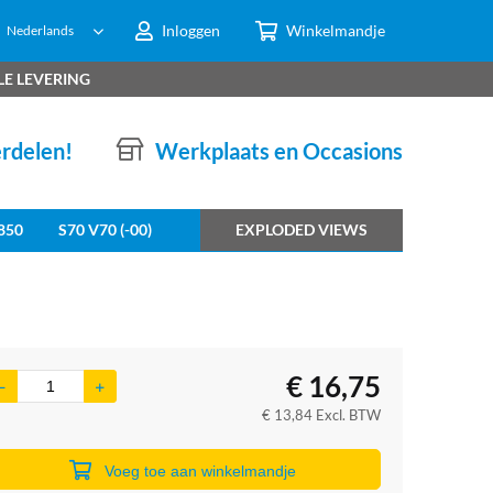
Inloggen
Winkelmandje
Nederlands
LE LEVERING
erdelen!
Werkplaats en Occasions
850
S70 V70 (-00)
EXPLODED VIEWS
€
16,75
€
13,84
Excl. BTW
Voeg toe aan winkelmandje