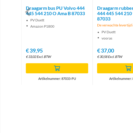
bber
Draagarm bus PU Volvo 444
Draagarm rubber
 663675
445 544 210 O Ama B 87033
444 445 544 210
87033
PV Duett
De verwachte levertijd 
Amazon P1800
PV Duett
vooras
€
39,95
€
37,00
€
33,02
Excl. BTW
€
30,58
Excl. BTW
-KIT
Artikelnummer: 87033-PU
Artikelnummer: 