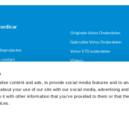
ordicar
Originele Volvo Onderdelen
Gebruikte Volvo Onderdelen
tieprojecten
Volvo V70 onderdelen
& contact
Video's
s
k
Volg ons
ise content and ads, to provide social media features and to anal
about your use of our site with our social media, advertising and
n zakelijk account
t with other information that you’ve provided to them or that the
ices.
Veilig en gemakkelijk betalen