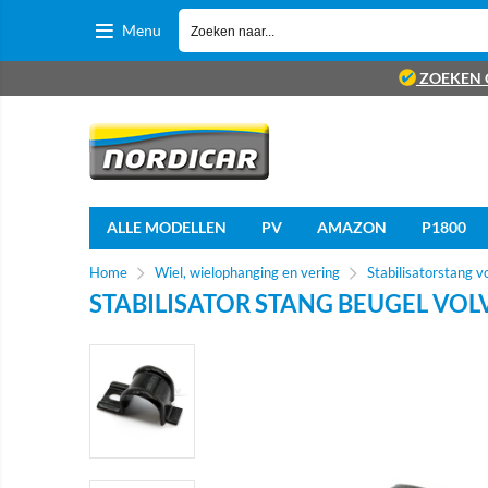
Menu
ZOEKEN 
ALLE MODELLEN
PV
AMAZON
P1800
Home
Wiel, wielophanging en vering
Stabilisatorstang v
STABILISATOR STANG BEUGEL VOL