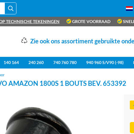
OP TECHNISCHE TEKENINGEN
GROTE VOORRAAD
SNEL
Zie ook ons assortiment gebruikte ond
140 164
240 260
740 760 780
940 960 S/V90 (-98)
oor
VO AMAZON 1800S 1 BOUTS BEV. 653392