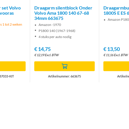
 set Volvo
Draagarm silentblock Onder
Draagarmbu
 vooras
Volvo Ama 1800 140 67-68
1800S E ES 
34mm 663675
Amazon P18
is 1 tot 2 weken
Amazon -1970
P1800 140 (1967-1968)
4 stuks per auto nodig
€
14,75
€
13,50
€
12,19
Excl. BTW
€
11,16
Excl. BTW
87033-KIT
Artikelnummer: 663675
Artikel