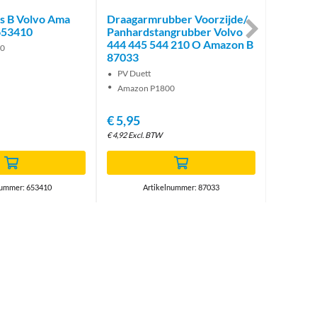
s B Volvo Ama
Draagarmrubber Voorzijde/
Panhard
653410
Panhardstangrubber Volvo
bovendr
444 445 544 210 O Amazon B
Amazon
00
87033
Amazo
PV Duett
Amazon P1800
€
5,95
€
0,50
€
4,92
Excl. BTW
€
0,41
Excl.
nummer: 653410
Artikelnummer: 87033
A