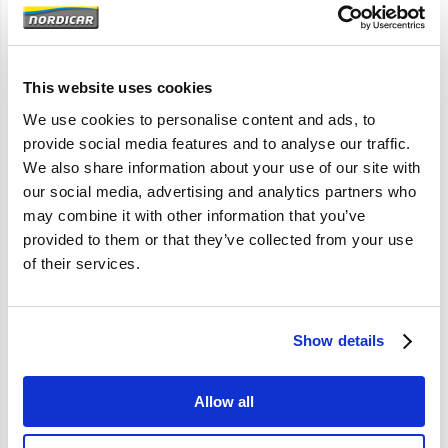
Artikelomschrijving
This website uses cookies
142 144 145 164
We use cookies to personalise content and ads, to
provide social media features and to analyse our traffic.
We also share information about your use of our site with
Specificaties
our social media, advertising and analytics partners who
may combine it with other information that you’ve
Merk
Vantage
provided to them or that they’ve collected from your use
of their services.
Artikelcode
675778
OE referentie
675778 61435778 675778
Show details
Allow all