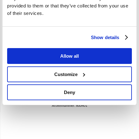
provided to them or that they’ve collected from your use
of their services.
Brand
Achteras rubber bus set Volvo Amazon 1957-1966 ENV
Show details
600401
Amazon
Allow all
1957-1966
ENV achteras
Customize
€
80,75
€
66,74
Excl. BTW
Deny
Artikelnummer: 600401