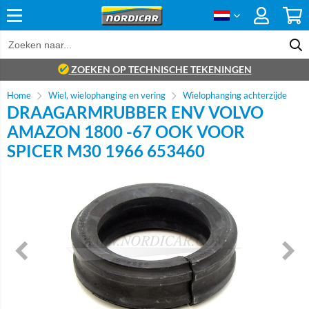
ZOEKEN OP TECHNISCHE TEKENINGEN
Home
Wiel, wielophanging en vering
Wielophanging achterzijde
DRAAGARMRUBBER ENV VOLVO
AMAZON 1800 -67 OOK VOOR
SPICER M30 1966 653460