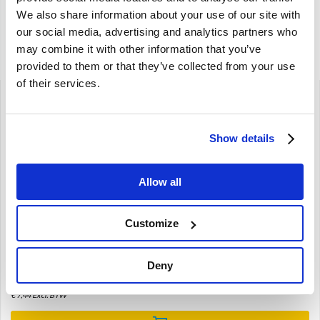
We also share information about your use of our site with
OE referentie
672609
our social media, advertising and analytics partners who
may combine it with other information that you’ve
Gerelateerde artikelen
provided to them or that they’ve collected from your use
of their services.
Show details
Brand
Allow all
Achteras bout 9/16 UNC Volvo Volvo Amazon 140 164
P1800 1800ES 941858
Customize
Amazon
Deny
€
9,00
€
7,44
Excl. BTW