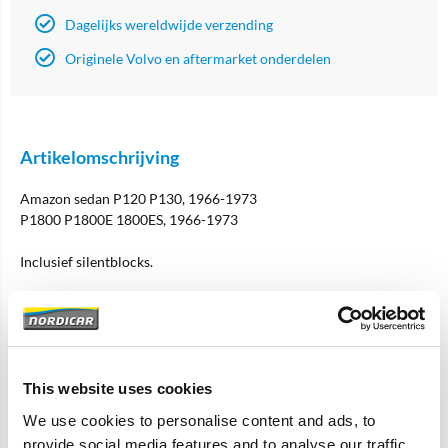
Dagelijks wereldwijde verzending
Originele Volvo en aftermarket onderdelen
Artikelomschrijving
Amazon sedan P120 P130, 1966-1973
P1800 P1800E 1800ES, 1966-1973
Inclusief silentblocks.
Specificaties
This website uses cookies
Merk
Vantage
We use cookies to personalise content and ads, to
Artikelcode
672609
provide social media features and to analyse our traffic.