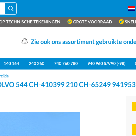
OP TECHNISCHE TEKENINGEN
GROTE VOORRAAD
SNEL
Zie ook ons assortiment gebruikte ond
140 164
240 260
740 760 780
940 960 S/V90 (-98)
zijde
VO 544 CH-410399 210 CH-65249 941953