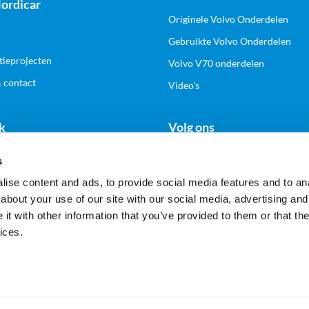
ordicar
Originele Volvo Onderdelen
Gebruikte Volvo Onderdelen
tieprojecten
Volvo V70 onderdelen
& contact
Video's
k
Volg ons
s
n zakelijk account
ise content and ads, to provide social media features and to anal
about your use of our site with our social media, advertising and
t with other information that you’ve provided to them or that the
Veilig en gemakkelijk betalen
ices.
Alle prijzen worden inclusief en exclusief BTW getoond