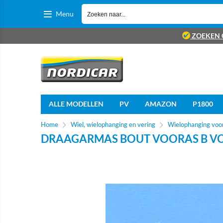
Menu
ZOEKEN 
ALLE MODELLEN
PV
AMAZON
P1800
Home
Wiel, wielophanging en vering
Wielophanging voor
DRAAGARMAS BOUT VOORAS B VOL