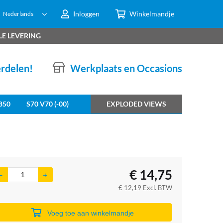
Inloggen
Winkelmandje
Nederlands
LE LEVERING
erdelen!
Werkplaats en Occasions
850
S70 V70 (-00)
EXPLODED VIEWS
€
14,75
€
12,19
Excl. BTW
Voeg toe aan winkelmandje