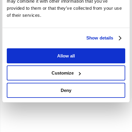
may combine it with other information that you’ve
provided to them or that they’ve collected from your use
Brand
of their services.
Draagarm silentblock Onder Volvo Ama 1800 140 67-68
34mm 663675
Show details
Amazon -1970
P1800 140 (1967-1968)
4 stuks per auto nodig
Allow all
€
14,75
€
12,19
Excl. BTW
Customize
Deny
Artikelnummer: 663675