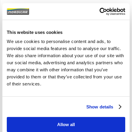
Artikelomschrijving
S60 -2009; S80 1999-2006; V70 2000-2008
This website uses cookies
Voor bandenmaat: 215/55; 205/55; 15, 16, 17 inch
We use cookies to personalise content and ads, to
provide social media features and to analyse our traffic.
We also share information about your use of our site with
Specificaties
our social media, advertising and analytics partners who
may combine it with other information that you’ve
Merk
Vantage
provided to them or that they’ve collected from your use
of their services.
Artikelcode
31212190
OE referentie
31212190 9473206
30714976
Show details
Allow all