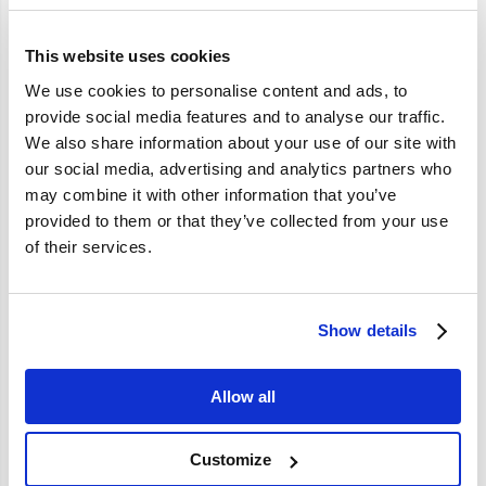
Artikelomschrijving
This website uses cookies
Geen artikelinformatie beschikbaar.
We use cookies to personalise content and ads, to
provide social media features and to analyse our traffic.
We also share information about your use of our site with
Specificaties
our social media, advertising and analytics partners who
may combine it with other information that you’ve
Merk
Vantage
provided to them or that they’ve collected from your use
of their services.
Artikelcode
976570
Show details
Allow all
Customize