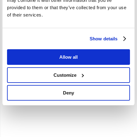
may combine it with other information that you’ve
provided to them or that they’ve collected from your use
of their services.
Bougie set Volvo 850 S/V/C70 S60 S80 V70 z/turbo
Show details
8642660
850 S70 V70 (-00) C70 (-05) V70XC (-00) S60 (-09) S80 (-06) V70 (00-08)
XC70 (-07)
Allow all
€
37,25
€
30,79
Excl. BTW
Customize
Deny
Artikelnummer: 8642660