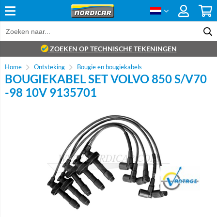
ZOEKEN OP TECHNISCHE TEKENINGEN
Home
Ontsteking
Bougie en bougiekabels
BOUGIEKABEL SET VOLVO 850 S/V70
-98 10V 9135701
Brand