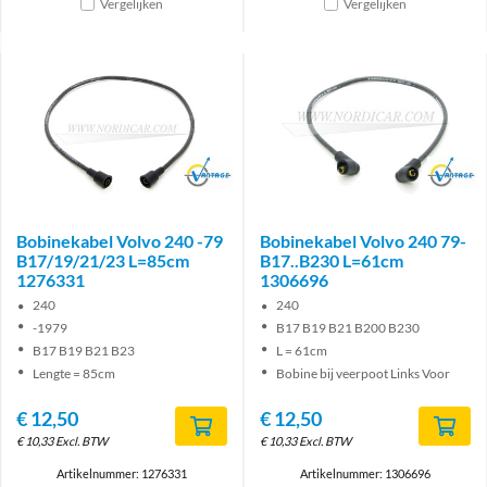
Vergelijken
Vergelijken
Brand
Brand
Bobinekabel Volvo 240 -79
Bobinekabel Volvo 240 79-
B17/19/21/23 L=85cm
B17..B230 L=61cm
1276331
1306696
240
240
-1979
B17 B19 B21 B200 B230
B17 B19 B21 B23
L = 61cm
Lengte = 85cm
Bobine bij veerpoot Links Voor
€
12,50
€
12,50
€
10,33
Excl. BTW
€
10,33
Excl. BTW
Artikelnummer: 1276331
Artikelnummer: 1306696