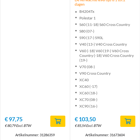
dagen
B4204Tx
Polestar 1
S60 (11-18) S60 Cross Country
S80 (07-)
S90 (17-) S90L
V40 (13-) V40 Cross Country
V60 (-18) V60 (19-) V60 Cross
Country (-18) V60 Cross Country
(19-)
V70 (08-)
V90 Cross Country
XC40
XC60 (-17)
XC60 (18-)
XC70 (08-)
XC90 (16-)
€
97,75
€
103,50
€
80,79
Excl. BTW
€
85,54
Excl. BTW
Artikelnummer: 31286359
Artikelnummer: 31673604