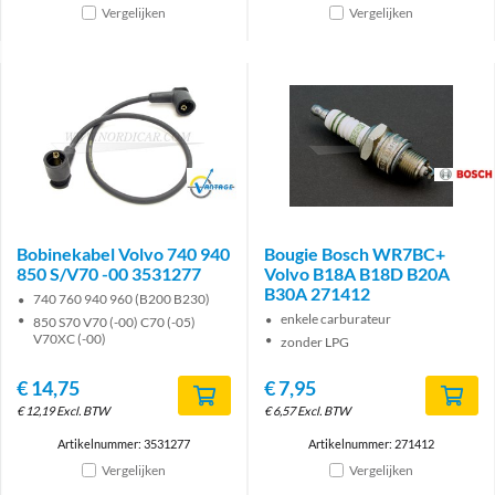
Vergelijken
Vergelijken
Brand
Brand
Bobinekabel Volvo 740 940
Bougie Bosch WR7BC+
850 S/V70 -00 3531277
Volvo B18A B18D B20A
B30A 271412
740 760 940 960 (B200 B230)
enkele carburateur
850 S70 V70 (-00) C70 (-05)
V70XC (-00)
zonder LPG
€
14,75
€
7,95
€
12,19
Excl. BTW
€
6,57
Excl. BTW
Artikelnummer: 3531277
Artikelnummer: 271412
Vergelijken
Vergelijken