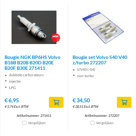
Brand
Bougie NGK BP6HS Volvo
Bougie set Volvo S40 V40
B18B B20B B20D B20E
z/turbo 272207
B20F B30E 271411
S/V40 (-04)
dubbele carburateurs
non-turbo
injectie
LPG
€
6,95
€
34,50
€
5,74
Excl. BTW
€
28,51
Excl. BTW
Artikelnummer: 271411
Artikelnummer: 272207
Vergelijken
Vergelijken