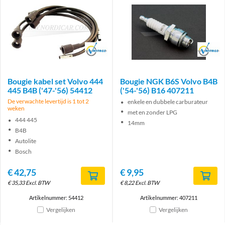
Brand
Brand
Bougie kabel set Volvo 444
Bougie NGK B6S Volvo B4B
445 B4B ('47-'56) 54412
('54-'56) B16 407211
De verwachte levertijd is 1 tot 2
enkele en dubbele carburateur
weken
met en zonder LPG
444 445
14mm
B4B
Autolite
Bosch
€
42,75
€
9,95
€
35,33
Excl. BTW
€
8,22
Excl. BTW
Artikelnummer: 54412
Artikelnummer: 407211
Vergelijken
Vergelijken