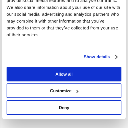
provide social media features and to analyse our traffic.
We also share information about your use of our site with
our social media, advertising and analytics partners who
may combine it with other information that you’ve
provided to them or that they’ve collected from your use
of their services.
Bougie set Volvo S80 XC90
Bougie set Volvo C30 S40
T6 8692072
V50 B5244 z/turbo
30650843
S80 (-06) XC90 (03-)
Show details
C30 S40 (04-) V50
T6
B5244
voor motoren zonder turbo
Allow all
motor
€
77,50
€
87,12
Customize
€
64,05
Excl. BTW
€
72,00
Excl. BTW
Artikelnummer: 8692072
Artikelnummer: 30650843
Deny
Vergelijken
Vergelijken