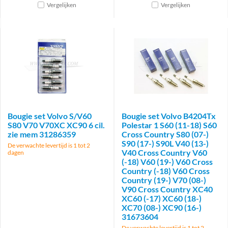
Vergelijken
Vergelijken
Bougie set Volvo S/V60
Bougie set Volvo B4204Tx
S80 V70 V70XC XC90 6 cil.
Polestar 1 S60 (11-18) S60
zie mem 31286359
Cross Country S80 (07-)
S90 (17-) S90L V40 (13-)
De verwachte levertijd is 1 tot 2
V40 Cross Country V60
dagen
(-18) V60 (19-) V60 Cross
Country (-18) V60 Cross
Country (19-) V70 (08-)
V90 Cross Country XC40
XC60 (-17) XC60 (18-)
XC70 (08-) XC90 (16-)
31673604
De verwachte levertijd is 1 tot 2