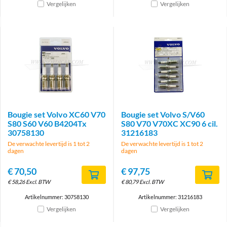
Vergelijken
Vergelijken
Bougie set Volvo XC60 V70
Bougie set Volvo S/V60
S80 S60 V60 B4204Tx
S80 V70 V70XC XC90 6 cil.
30758130
31216183
De verwachte levertijd is 1 tot 2
De verwachte levertijd is 1 tot 2
dagen
dagen
€
70,50
€
97,75
€
58,26
Excl. BTW
€
80,79
Excl. BTW
Artikelnummer: 30758130
Artikelnummer: 31216183
Vergelijken
Vergelijken