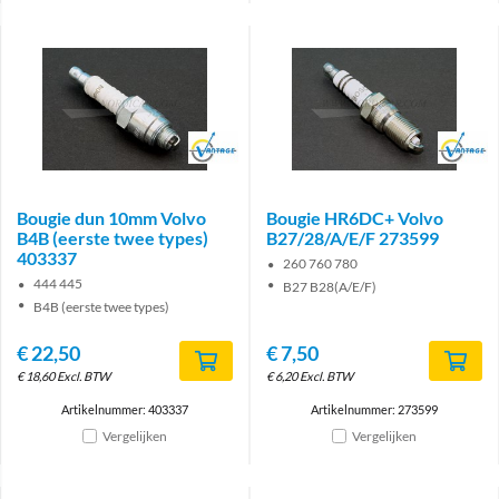
Brand
Brand
Bougie dun 10mm Volvo
Bougie HR6DC+ Volvo
B4B (eerste twee types)
B27/28/A/E/F 273599
403337
260 760 780
444 445
B27 B28(A/E/F)
B4B (eerste twee types)
€
22,50
€
7,50
€
18,60
Excl. BTW
€
6,20
Excl. BTW
Artikelnummer: 403337
Artikelnummer: 273599
Vergelijken
Vergelijken