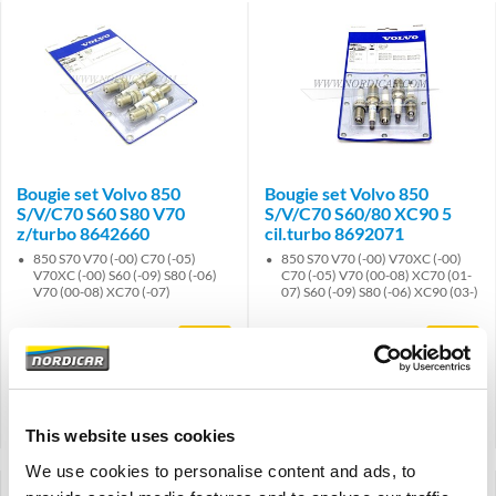
Bougie set Volvo 850
Bougie set Volvo 850
S/V/C70 S60 S80 V70
S/V/C70 S60/80 XC90 5
z/turbo 8642660
cil.turbo 8692071
850 S70 V70 (-00) C70 (-05)
850 S70 V70 (-00) V70XC (-00)
V70XC (-00) S60 (-09) S80 (-06)
C70 (-05) V70 (00-08) XC70 (01-
V70 (00-08) XC70 (-07)
07) S60 (-09) S80 (-06) XC90 (03-)
€
37,25
€
77,50
€
30,79
Excl. BTW
€
64,05
Excl. BTW
Artikelnummer: 8642660
Artikelnummer: 8692071
Vergelijken
Vergelijken
This website uses cookies
We use cookies to personalise content and ads, to