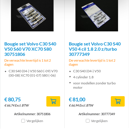
Bougie set Volvo C30 S40
Bougie set Volvo C30 S40
V50 S60 V70 XC70 S80
V50 4 cil 1.8 2.0 z/turbo
30751806
30777349
De verwachte levertijd is 1 tot 2
De verwachte levertijd is 1 tot 2
dagen
dagen
C30 S40 (04-) V50 S60 (-09) V70
C30 S40 (04-) V50
(00-08) XC70 (01-07) S80 (-06)
4 cylinder 1.8
voor modellen zonder turbo
motor
€
80,75
€
81,00
€
66,74
Excl. BTW
€
66,94
Excl. BTW
Artikelnummer: 30751806
Artikelnummer: 30777349
Vergelijken
Vergelijken