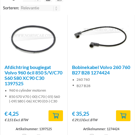
Sorteren:
Afdichtring bougiegat
Bobinekabel Volvo 260 760
Volvo 960 6cil 850 S/V/C70
B27 B28 1274424
S60 S80 XC90 C30
260 760
1397525
B27 B28
960 6 cylinder motoren
850 S70 V70 (-00) C70 (-05) S60
(-09) S80 (-06) XC90 (03-) C30
€
4,25
€
35,25
€
3,51
Excl. BTW
€
29,13
Excl. BTW
Artikelnummer: 1397525
Artikelnummer: 1274424