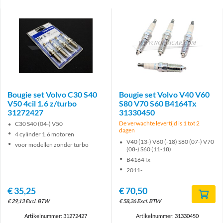
Bougie set Volvo C30 S40
Bougie set Volvo V40 V60
V50 4cil 1.6 z/turbo
S80 V70 S60 B4164Tx
31272427
31330450
De verwachte levertijd is 1 tot 2
C30 S40 (04-) V50
dagen
4 cylinder 1.6 motoren
V40 (13-) V60 (-18) S80 (07-) V70
voor modellen zonder turbo
(08-) S60 (11-18)
B4164Tx
2011-
€
35,25
€
70,50
€
29,13
Excl. BTW
€
58,26
Excl. BTW
Artikelnummer: 31272427
Artikelnummer: 31330450