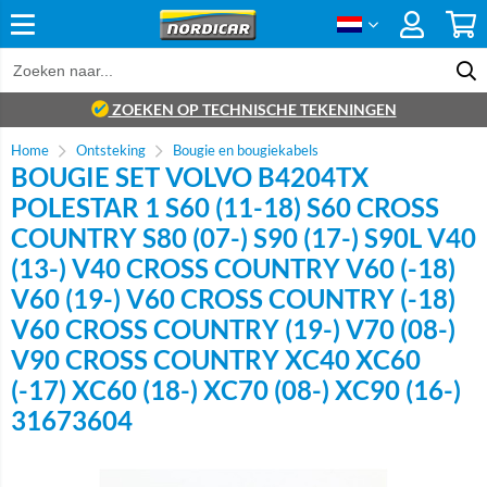
ZOEKEN OP TECHNISCHE TEKENINGEN
Home
Ontsteking
Bougie en bougiekabels
BOUGIE SET VOLVO B4204TX
POLESTAR 1 S60 (11-18) S60 CROSS
COUNTRY S80 (07-) S90 (17-) S90L V40
(13-) V40 CROSS COUNTRY V60 (-18)
V60 (19-) V60 CROSS COUNTRY (-18)
V60 CROSS COUNTRY (19-) V70 (08-)
V90 CROSS COUNTRY XC40 XC60
(-17) XC60 (18-) XC70 (08-) XC90 (16-)
31673604