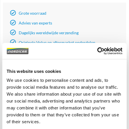
Grote voorraad
Advies van experts
Dagelijks wereldwijde verzending
Originele Volvo en aftermarket onderdelen
Artikelomschrijving
This website uses cookies
We use cookies to personalise content and ads, to
B4204Tx, Polestar 1, S60 (11-18), S60 Cross Country, S80 (07-),
provide social media features and to analyse our traffic.
S90 (17-), S90L, V40 (13-), V40 Cross Country, V60 (-18), V60
We also share information about your use of our site with
(19-), V60 Cross Country (-18), V60 Cross Country (19-), V70
(08-), V90 Cross Country, XC40, XC60 (-17), XC60 (18-), XC70
our social media, advertising and analytics partners who
(08-), XC90 (16-)
may combine it with other information that you’ve
provided to them or that they’ve collected from your use
of their services.