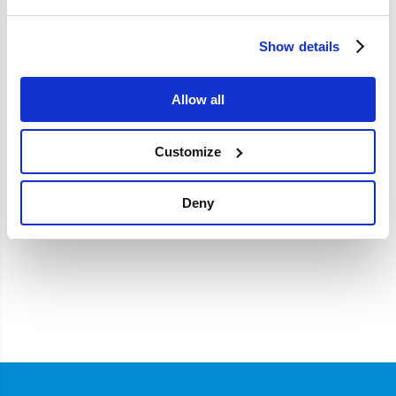
Specificaties
Show details
Merk
Volvo-origineel
Artikelcode
31673604
Allow all
OE referentie
32290011
Customize
Deny