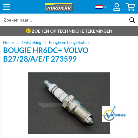
ZOEKEN OP TECHNISCHE TEKENINGEN
Home
Ontsteking
Bougie en bougiekabels
BOUGIE HR6DC+ VOLVO
B27/28/A/E/F 273599
Brand