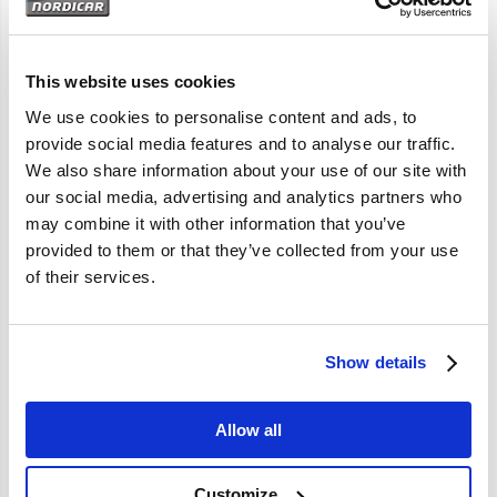
Artikelomschrijving
260 760 780; B27/28/A/E/F
This website uses cookies
We use cookies to personalise content and ads, to
provide social media features and to analyse our traffic.
Specificaties
We also share information about your use of our site with
our social media, advertising and analytics partners who
Merk
Vantage
may combine it with other information that you’ve
provided to them or that they’ve collected from your use
Artikelcode
273599
of their services.
OE referentie
273599
Show details
Allow all
Customize