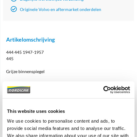
Originele Volvo en aftermarket onderdelen
Artikelomschrijving
444 445 1947-1957
445
Grijze binnenspiegel
Specificaties
This website uses cookies
Merk
Pre Used Quality Parts
We use cookies to personalise content and ads, to
Artikelcode
96613-U
provide social media features and to analyse our traffic.
OE referentie
96613
We also share information about your use of our site with