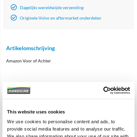
Dagelijks wereldwijde verzending
Originele Volvo en aftermarket onderdelen
Artikelomschrijving
Amazon Voor of Achter
Specificaties
Merk
Pre Used Quality Parts
This website uses cookies
Artikelcode
660712-U
We use cookies to personalise content and ads, to
OE referentie
660712
provide social media features and to analyse our traffic.
We also share information about your use of our site with