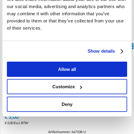
Gerelateerde artikelen
our social media, advertising and analytics partners who
may combine it with other information that you’ve
provided to them or that they’ve collected from your use
of their services.
brand
Show details
Deurgreep achterplaatje links gebruikt Volvo Amazon
Allow all
667108
Amazon
Customize
Deny
€
5,00
€
5,00
Excl. BTW
Artikelnummer: 667108-U