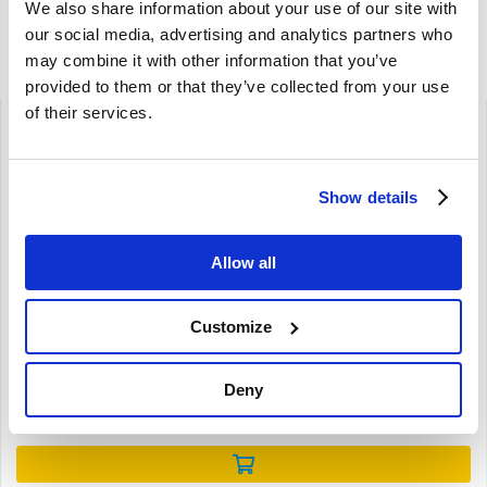
We also share information about your use of our site with
our social media, advertising and analytics partners who
may combine it with other information that you’ve
Gerelateerde artikelen
provided to them or that they’ve collected from your use
of their services.
Show details
Brand
Allow all
Richtingaanwijzer glas Linksvoor Volvo Amazon 1960-1970
668911
Customize
Amazon
1960-1970
Deny
€
59,50
€
49,17
Excl. BTW