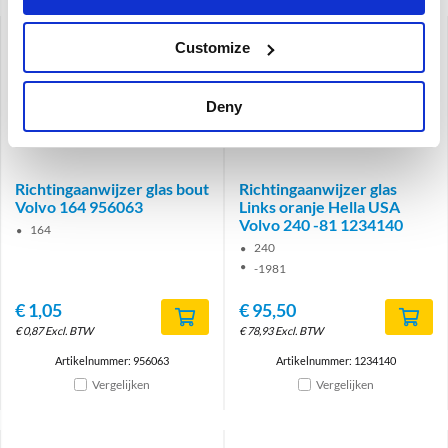
Customize
Deny
Brand
Richtingaanwijzer glas bout
Richtingaanwijzer glas
Volvo 164 956063
Links oranje Hella USA
Volvo 240 -81 1234140
164
240
-1981
€
1,05
€
95,50
€
0,87
Excl. BTW
€
78,93
Excl. BTW
Artikelnummer: 956063
Artikelnummer: 1234140
Vergelijken
Vergelijken