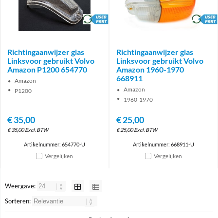
brand
brand
Richtingaanwijzer glas
Richtingaanwijzer glas
Linksvoor gebruikt Volvo
Linksvoor gebruikt Volvo
Amazon P1200 654770
Amazon 1960-1970
668911
Amazon
Amazon
P1200
1960-1970
€
35,00
€
25,00
€
35,00
Excl. BTW
€
25,00
Excl. BTW
Artikelnummer: 654770-U
Artikelnummer: 668911-U
Vergelijken
Vergelijken
Weergave:
Sorteren: