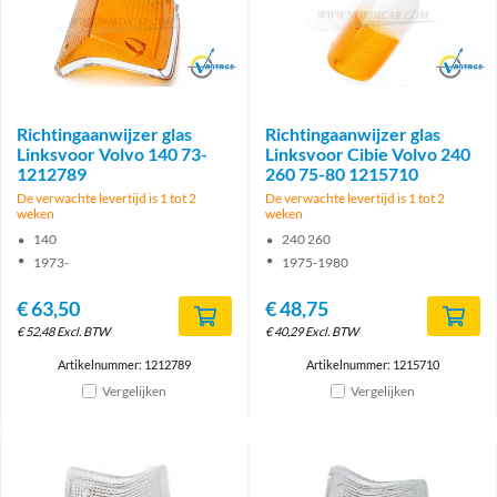
Brand
Brand
Richtingaanwijzer glas
Richtingaanwijzer glas
Linksvoor Volvo 140 73-
Linksvoor Cibie Volvo 240
1212789
260 75-80 1215710
De verwachte levertijd is 1 tot 2
De verwachte levertijd is 1 tot 2
weken
weken
140
240 260
1973-
1975-1980
€
63,50
€
48,75
€
52,48
Excl. BTW
€
40,29
Excl. BTW
Artikelnummer: 1212789
Artikelnummer: 1215710
Vergelijken
Vergelijken