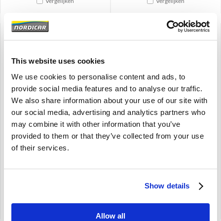
Vergelijken
Vergelijken
This website uses cookies
We use cookies to personalise content and ads, to
brand
Brand
provide social media features and to analyse our traffic.
We also share information about your use of our site with
Richtingaanwijzer B-stijl
Richtingaanwijzer glas
our social media, advertising and analytics partners who
rechts Fix light 1250
Volvo 1800 USA 673509
may combine it with other information that you’ve
gebruikt Volvo 444 H-K
P1800
1954-1956 79779
provided to them or that they’ve collected from your use
USA
444 H-K 1954-1956
of their services.
zonder stadslicht
€
65,00
€
82,25
€
65,00
Excl. BTW
€
67,98
Excl. BTW
Show details
Artikelnummer: 79779-U
Artikelnummer: 673509
Vergelijken
Vergelijken
Allow all