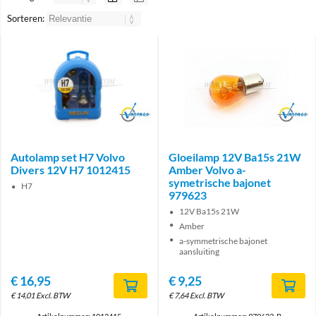
Sorteren:
Brand
Brand
Autolamp set H7 Volvo
Gloeilamp 12V Ba15s 21W
Divers 12V H7 1012415
Amber Volvo a-
symetrische bajonet
H7
979623
12V Ba15s 21W
Amber
a-symmetrische bajonet
aansluiting
€
16,95
€
9,25
€
14,01
Excl. BTW
€
7,64
Excl. BTW