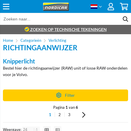
ZOEKEN OP TECHNISCHE TEKENINGEN
Home
Categorieën
Verlichting
RICHTINGAANWIJZER
Knipperlicht
Bestel hier de richtingaanwijzer (RAW) unit of losse RAW onderdelen
voor je Volvo.
Filter
Pagina
1
van
6
1
2
3
Weergave: