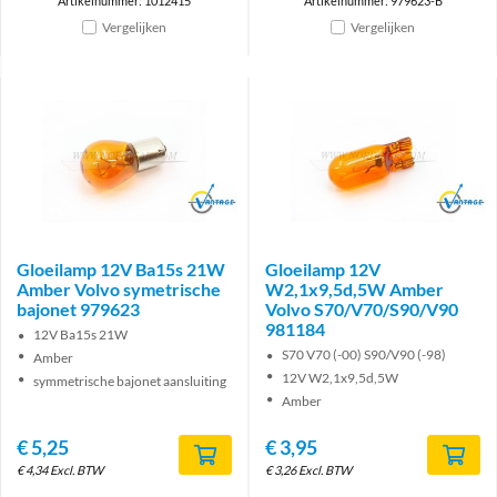
Artikelnummer: 1012415
Artikelnummer: 979623-B
Vergelijken
Vergelijken
Brand
Brand
Gloeilamp 12V Ba15s 21W
Gloeilamp 12V
Amber Volvo symetrische
W2,1x9,5d,5W Amber
bajonet 979623
Volvo S70/V70/S90/V90
981184
12V Ba15s 21W
S70 V70 (-00) S90/V90 (-98)
Amber
12V W2,1x9,5d,5W
symmetrische bajonet aansluiting
Amber
€
5,25
€
3,95
€
4,34
Excl. BTW
€
3,26
Excl. BTW