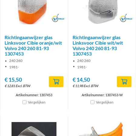
Brand
Brand
Richtingaanwijzer glas
Richtingaanwijzer glas
Linksvoor Cibie oranje/wit
Linksvoor Cibie wit/wit
Volvo 240 260 81-93
Volvo 240 260 81-93
1307453
1307453
240 260
240 260
1981-
1981-
€
15,50
€
14,50
€
12,81
Excl. BTW
€
11,98
Excl. BTW
Artikelnummer: 1307453
Artikelnummer: 1307453-W
Vergelijken
Vergelijken