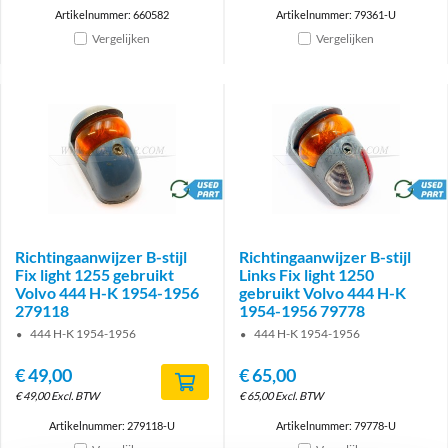
Artikelnummer: 660582
Artikelnummer: 79361-U
Vergelijken
Vergelijken
brand
brand
Richtingaanwijzer B-stijl
Richtingaanwijzer B-stijl
Fix light 1255 gebruikt
Links Fix light 1250
Volvo 444 H-K 1954-1956
gebruikt Volvo 444 H-K
279118
1954-1956 79778
444 H-K 1954-1956
444 H-K 1954-1956
€
49,00
€
65,00
€
49,00
Excl. BTW
€
65,00
Excl. BTW
Artikelnummer: 279118-U
Artikelnummer: 79778-U