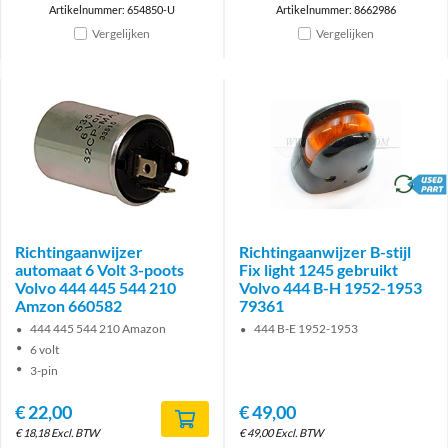
Artikelnummer: 654850-U
Artikelnummer: 8662986
Vergelijken
Vergelijken
brand
Richtingaanwijzer
Richtingaanwijzer B-stijl
automaat 6 Volt 3-poots
Fix light 1245 gebruikt
Volvo 444 445 544 210
Volvo 444 B-H 1952-1953
Amzon 660582
79361
444 445 544 210 Amazon
444 B-E 1952-1953
6 volt
3-pin
€
22,00
€
49,00
€
18,18
Excl. BTW
€
49,00
Excl. BTW