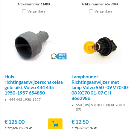
Artikelnummer: 11480
Artikelnummer: 667538-U
Vergelijken
Vergelijken
brand
Huis
Lamphouder
richtingaanwijzerschakelaar
Richtingaanwijzer met
gebruikt Volvo 444 445
lamp Volvo S60 -09 V70 00-
1950-1957 654850
08 XC70 01-07 CH
8662986
444 445 1950-1957
S60 (-09) V70 (00-08) XC70 (01-
07)
€
125,00
€
12,50
€
125,00
Excl. BTW
€
10,33
Excl. BTW