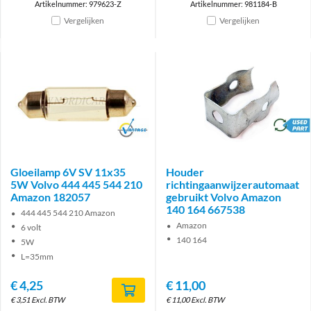
Artikelnummer: 979623-Z
Artikelnummer: 981184-B
Vergelijken
Vergelijken
Brand
brand
Gloeilamp 6V SV 11x35
Houder
5W Volvo 444 445 544 210
richtingaanwijzerautomaat
Amazon 182057
gebruikt Volvo Amazon
140 164 667538
444 445 544 210 Amazon
Amazon
6 volt
140 164
5W
L=35mm
€
4,25
€
11,00
€
3,51
Excl. BTW
€
11,00
Excl. BTW