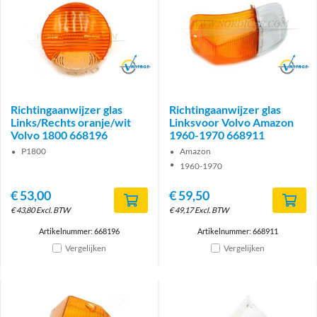
Brand
Brand
Richtingaanwijzer glas
Richtingaanwijzer glas
Links/Rechts oranje/wit
Linksvoor Volvo Amazon
Volvo 1800 668196
1960-1970 668911
P1800
Amazon
1960-1970
€
53,00
€
59,50
€
43,80
Excl. BTW
€
49,17
Excl. BTW
Artikelnummer: 668196
Artikelnummer: 668911
Vergelijken
Vergelijken