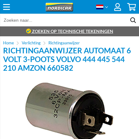
ZOEKEN OP TECHNISCHE TEKENINGEN
Home
Verlichting
Richtingaanwijzer
RICHTINGAANWIJZER AUTOMAAT 6
VOLT 3-POOTS VOLVO 444 445 544
210 AMZON 660582