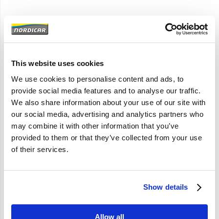
Artikelomschrijving
444 445 544 210 Amazon
B4B B16
This website uses cookies
6 volt
We use cookies to personalise content and ads, to
3-pin
provide social media features and to analyse our traffic.
We also share information about your use of our site with
our social media, advertising and analytics partners who
may combine it with other information that you’ve
Specificaties
provided to them or that they’ve collected from your use
of their services.
Merk
Vantage
Artikelcode
660582
Show details
OE referentie
660582
Allow all