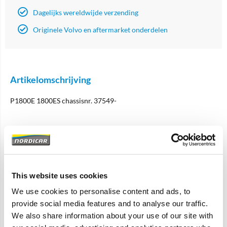
Dagelijks wereldwijde verzending
Originele Volvo en aftermarket onderdelen
Artikelomschrijving
P1800E 1800ES chassisnr. 37549-
Specificaties
Merk
Pre Used Quality Parts
This website uses cookies
Artikelcode
680022-U
We use cookies to personalise content and ads, to
provide social media features and to analyse our traffic.
OE referentie
680022
We also share information about your use of our site with