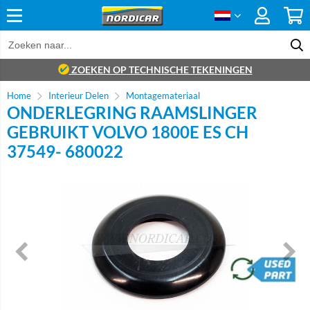
ZOEKEN OP TECHNISCHE TEKENINGEN
Home
Interieur Delen
Montagemateriaal
ONDERLEGRING RAAMSLINGER
GEBRUIKT VOLVO 1800E ES CH
37549- 680022
brand