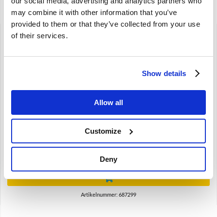
our social media, advertising and analytics partners who
Gerelateerde artikelen
may combine it with other information that you’ve
provided to them or that they’ve collected from your use
of their services.
Show details
Allow all
Omegaveer Volvo 1800E/ES 140 164 raamslinger 687299
P1800E 1800ES 140 164
Customize
€
8,25
Deny
€
6,82
Excl. BTW
Artikelnummer: 687299