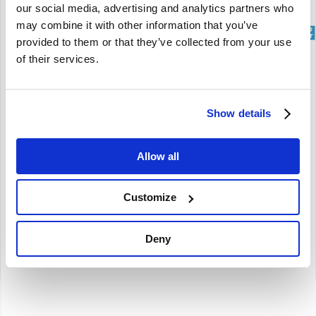
our social media, advertising and analytics partners who
may combine it with other information that you’ve
brand
provided to them or that they’ve collected from your use
of their services.
Stuuraskoppeling stuurhuis gebruikt Volvo Amazon -69
663784
Amazon
Show details
-1969
Allow all
Customize
€
22,00
Deny
€
22,00
Excl. BTW
Artikelnummer: 663784-U