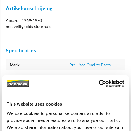
Artikelomschrijving
Amazon 1969-1970
met veiligheids stuurhuis
Specificaties
Merk
Pre Used Quality Parts
Artikelcode
673595-U
OE referentie
672309
Gerelateerde artikelen
This website uses cookies
We use cookies to personalise content and ads, to
provide social media features and to analyse our traffic.
We also share information about your use of our site with