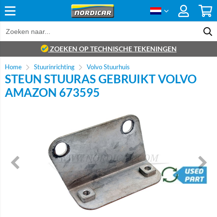
ZOEKEN OP TECHNISCHE TEKENINGEN
Home
Stuurinrichting
Volvo Stuurhuis
STEUN STUURAS GEBRUIKT VOLVO
AMAZON 673595
brand