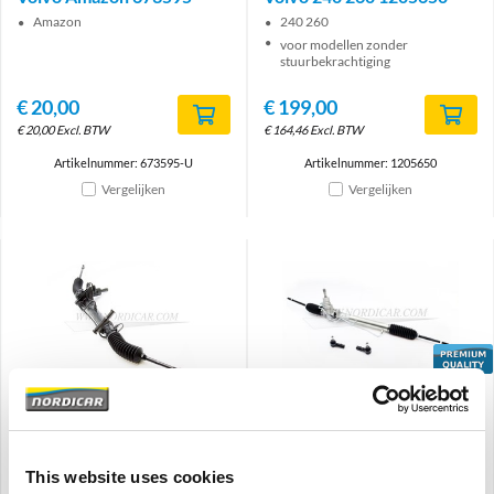
Amazon
240 260
voor modellen zonder
stuurbekrachtiging
€
20,00
€
199,00
€
20,00
Excl. BTW
€
164,46
Excl. BTW
Artikelnummer: 673595-U
Artikelnummer: 1205650
Vergelijken
Vergelijken
Brand
Stuurhuis bekrachtigd
Stuurhuis bekrachtigd
Volvo 740 760 940; 960
Nieuw Volvo 240 260
-1994 1359340
1329998
This website uses cookies