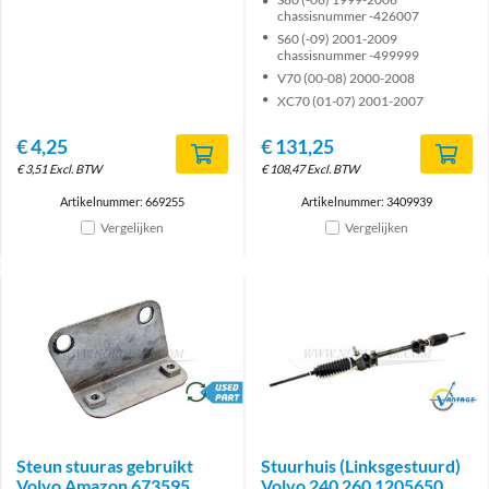
chassisnummer -426007
S60 (-09) 2001-2009
chassisnummer -499999
V70 (00-08) 2000-2008
XC70 (01-07) 2001-2007
€
4,25
€
131,25
€
3,51
Excl. BTW
€
108,47
Excl. BTW
Artikelnummer: 669255
Artikelnummer: 3409939
Vergelijken
Vergelijken
brand
Brand
Steun stuuras gebruikt
Stuurhuis (Linksgestuurd)
Volvo Amazon 673595
Volvo 240 260 1205650