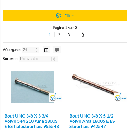
Filter
Pagina
1
van
3
1
2
3
Weergave:
Sorteren:
Brand
Brand
Bout UNC 3/8 X 3 3/4
Bout UNC 3/8 X 5 1/2
Volvo 544 210 Ama 1800S
Volvo Ama 1800S E ES
E ES hulpstuurhuis 955543
Stuurhuis 942547