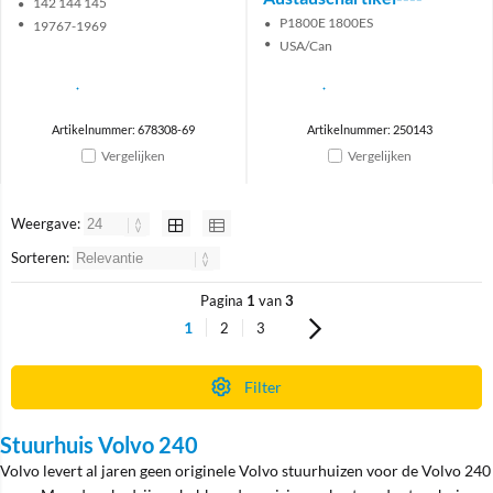
142 144 145
P1800E 1800ES
19767-1969
USA/Can
Artikelnummer: 678308-69
Artikelnummer: 250143
Vergelijken
Vergelijken
Weergave:
Sorteren:
Pagina
1
van
3
1
2
3
Filter
Stuurhuis Volvo 240
Volvo levert al jaren geen originele Volvo stuurhuizen voor de Volvo 240