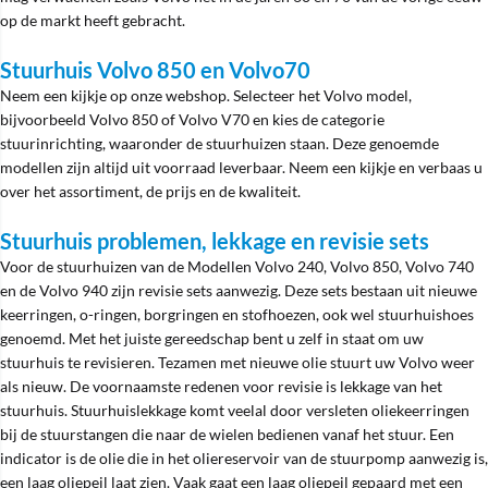
op de markt heeft gebracht.
Stuurhuis Volvo 850 en Volvo70
Neem een kijkje op onze webshop. Selecteer het Volvo model,
bijvoorbeeld Volvo 850 of Volvo V70 en kies de categorie
stuurinrichting, waaronder de stuurhuizen staan. Deze genoemde
modellen zijn altijd uit voorraad leverbaar. Neem een kijkje en verbaas u
over het assortiment, de prijs en de kwaliteit.
Stuurhuis problemen, lekkage en revisie sets
Voor de stuurhuizen van de Modellen Volvo 240, Volvo 850, Volvo 740
en de Volvo 940 zijn revisie sets aanwezig. Deze sets bestaan uit nieuwe
keerringen, o-ringen, borgringen en stofhoezen, ook wel stuurhuishoes
genoemd. Met het juiste gereedschap bent u zelf in staat om uw
stuurhuis te revisieren. Tezamen met nieuwe olie stuurt uw Volvo weer
als nieuw. De voornaamste redenen voor revisie is lekkage van het
stuurhuis. Stuurhuislekkage komt veelal door versleten oliekeerringen
bij de stuurstangen die naar de wielen bedienen vanaf het stuur. Een
indicator is de olie die in het oliereservoir van de stuurpomp aanwezig is,
een laag oliepeil laat zien. Vaak gaat een laag oliepeil gepaard met een