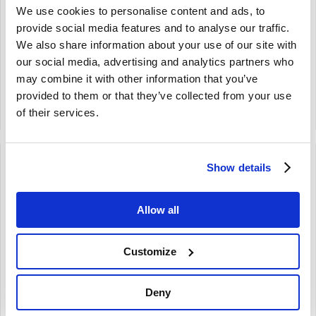
740 760 940
240 260
We use cookies to personalise content and ads, to
960 -1994
1981-1993
provide social media features and to analyse our traffic.
Ø buis = 48 mm
We also share information about your use of our site with
€
395,25
€
589,00
our social media, advertising and analytics partners who
€
326,65
Excl. BTW
€
486,78
Excl. BTW
may combine it with other information that you’ve
provided to them or that they’ve collected from your use
Artikelnummer: 1359340-NEW
Artikelnummer: 1329998-PREMIUM
of their services.
Vergelijken
Vergelijken
Show details
Allow all
Brand
Brand
Customize
stuurhuis bekrachtigd --
Stuurhuis bekrachtigd
Ruil-- ---ruilbasis /
Volvo 740 760 940 960
Exchange / Retourner /
-1994 --Ruil-- ---ruilbasis /
Deny
Austauschartikel----
Exchange / Retourner /