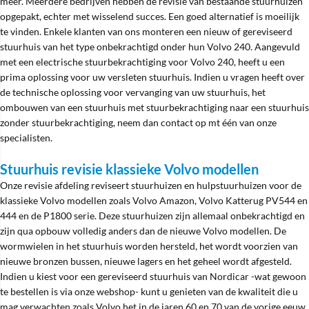
meer. Meerdere bedrijven hebben de revisie van bestaande stuurhuizen
opgepakt, echter met wisselend succes. Een goed alternatief is moeilijk
te vinden. Enkele klanten van ons monteren een nieuw of gereviseerd
stuurhuis van het type onbekrachtigd onder hun Volvo 240. Aangevuld
met een electrische stuurbekrachtiging voor Volvo 240, heeft u een
prima oplossing voor uw versleten stuurhuis. Indien u vragen heeft over
de technische oplossing voor vervanging van uw stuurhuis, het
ombouwen van een stuurhuis met stuurbekrachtiging naar een stuurhuis
zonder stuurbekrachtiging, neem dan contact op mt één van onze
specialisten.
Stuurhuis revisie klassieke Volvo modellen
Onze revisie afdeling reviseert stuurhuizen en hulpstuurhuizen voor de
klassieke Volvo modellen zoals Volvo Amazon, Volvo Katterug PV544 en
444 en de P1800 serie. Deze stuurhuizen zijn allemaal onbekrachtigd en
zijn qua opbouw volledig anders dan de nieuwe Volvo modellen. De
wormwielen in het stuurhuis worden hersteld, het wordt voorzien van
nieuwe bronzen bussen, nieuwe lagers en het geheel wordt afgesteld.
Indien u kiest voor een gereviseerd stuurhuis van Nordicar -wat gewoon
te bestellen is via onze webshop- kunt u genieten van de kwaliteit die u
mag verwachten zoals Volvo het in de jaren 60 en 70 van de vorige eeuw