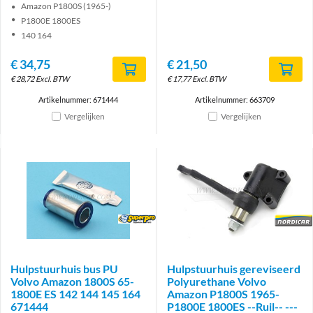
Amazon P1800S (1965-)
P1800E 1800ES
140 164
€
34,75
€
21,50
€
28,72
Excl. BTW
€
17,77
Excl. BTW
Artikelnummer: 671444
Artikelnummer: 663709
Vergelijken
Vergelijken
Brand
Brand
Hulpstuurhuis bus PU
Hulpstuurhuis gereviseerd
Volvo Amazon 1800S 65-
Polyurethane Volvo
1800E ES 142 144 145 164
Amazon P1800S 1965-
671444
P1800E 1800ES --Ruil-- ---