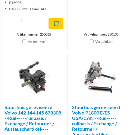
P1800S
P1800E excl. USA/CAN
Artikelnummer: 250085
Artikelnummer: 250135
Vergelijken
Vergelijken
Stuurhuis gereviseerd
Stuurhuis gereviseerd
Volvo 142 144 145 678308
Volvo P1800 E/ES
--Ruil-- ---ruilbasis /
USA/CAN --Ruil-- ---
Exchange / Retourner /
ruilbasis / Exchange /
Austauschartikel----
Retourner /
Austauschartikel----