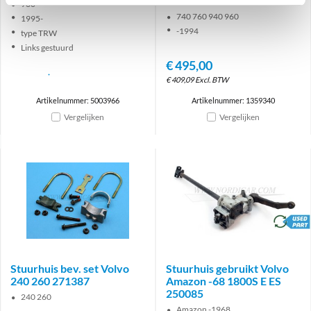
Austauschartikel----
960
740 760 940 960
1995-
-1994
type TRW
Links gestuurd
€
495,00
€
409,09
Excl. BTW
Artikelnummer: 5003966
Artikelnummer: 1359340
Vergelijken
Vergelijken
brand
Stuurhuis bev. set Volvo
Stuurhuis gebruikt Volvo
240 260 271387
Amazon -68 1800S E ES
250085
240 260
Amazon -1968