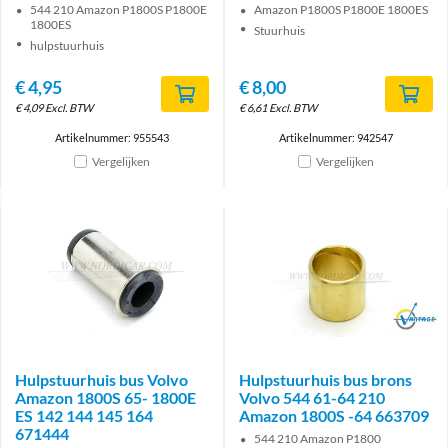
544 210 Amazon P1800S P1800E
Amazon P1800S P1800E 1800ES
1800ES
Stuurhuis
hulpstuurhuis
€
4,95
€
8,00
€
4,09
Excl. BTW
€
6,61
Excl. BTW
Artikelnummer: 955543
Artikelnummer: 942547
Vergelijken
Vergelijken
Brand
Hulpstuurhuis bus Volvo
Hulpstuurhuis bus brons
Amazon 1800S 65- 1800E
Volvo 544 61-64 210
ES 142 144 145 164
Amazon 1800S -64 663709
671444
544 210 Amazon P1800