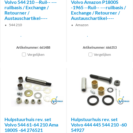
Volvo 544 210 --Ruil-- ---
Volvo Amazon P1800S
ruilbasis / Exchange /
-1965 --Ruil-- ---ruilbasis /
Retourner /
Exchange / Retourner /
Austauschartikel----
Austauschartikel----
544 210
Amazon
Artikelnummer: 661488
Artikelnummer: 666353
Vergelijken
Vergelijken
Brand
Brand
Hulpstuurhuis rev. set
Hulpstuurhuis rev. set
Volvo 544 61-64 210 Ama
Volvo 444 445 544 210 -60
1800S -64 276521
54927