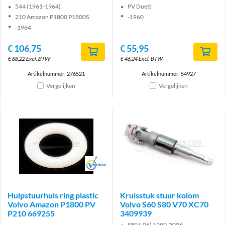
544 (1961-1964)
PV Duett
210 Amazon P1800 P1800S
-1960
-1964
€
106,75
€
55,95
€
88,22
Excl. BTW
€
46,24
Excl. BTW
Artikelnummer: 276521
Artikelnummer: 54927
Vergelijken
Vergelijken
Brand
Hulpstuurhuis ring plastic
Kruisstuk stuur kolom
Volvo Amazon P1800 PV
Volvo S60 S80 V70 XC70
P210 669255
3409939
S80 (-06) 1999-2006