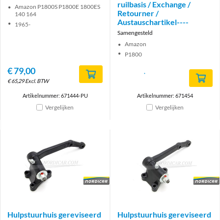
ruilbasis / Exchange /
Amazon P1800S P1800E 1800ES
Retourner /
140 164
Austauschartikel----
1965-
Samengesteld
Amazon
P1800
€
79,00
€
65,29
Excl. BTW
Artikelnummer: 671444-PU
Artikelnummer: 671454
Vergelijken
Vergelijken
Brand
Brand
Hulpstuurhuis gereviseerd
Hulpstuurhuis gereviseerd